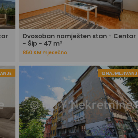
tar
Dvosoban namješten stan - Centar
- Šip - 47 m²
850 KM mjesečno
VANJE
IZNAJMLJIVANJ