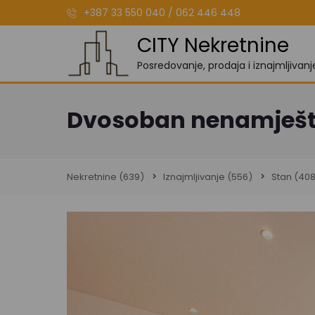
+387 33 550 040 / 062 446 448
CITY Nekretnine
Posredovanje, prodaja i iznajmljivan
Dvosoban nenamješte
Nekretnine
(639)
Iznajmljivanje
(556)
Stan
(408