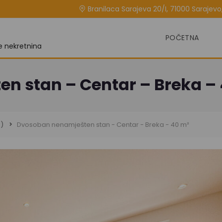
Branilaca Sarajeva 20/I, 71000 Sarajevo,
POČETNA
je nekretnina
n stan – Centar – Breka –
)
Dvosoban nenamješten stan - Centar - Breka - 40 m²