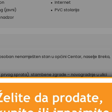
fon
Internet
g (javni)
PVC stolarija
 nadzor
vosoban nenamješten stan u općini Centar, naselje Breka,
a prvog sprata)
stambene zgrade – novogradnje u ulici
osrednoj blizini zgrade nalazi se supermarket, caffe bar,
ički centar Univerziteta u Sarajevu, a svega nekoliko
turi je dvosoban, zapadne orjentacije.