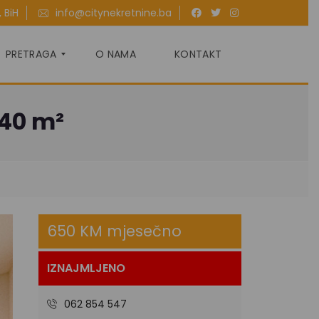
 BiH
info@citynekretnine.ba
PRETRAGA
O NAMA
KONTAKT
 40 m²
P
R
O
D
A
J
A
650 KM mjesečno
I
Z
N
A
IZNAJMLJENO
J
M
L
062 854 547
J