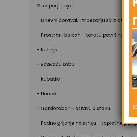
Stan posjeduje:
– Dnevni boravak i trpezariju sa izlazom n
– Prostrani balkon – terasu površine 12,5
– Kuhinju
– Spavaću sobu
– Kupatilo
– Hodnik
– Garderober – ostavu u stanu
– Podno grijanje na struju – toplotne pu