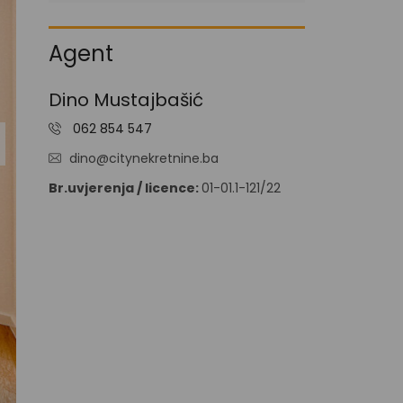
I
V
A
Agent
N
J
E
Dino Mustajbašić
N
062 854 547
O
V
dino@citynekretnine.ba
O
G
Br.uvjerenja / licence:
01-01.1-121/22
R
A
D
N
J
A