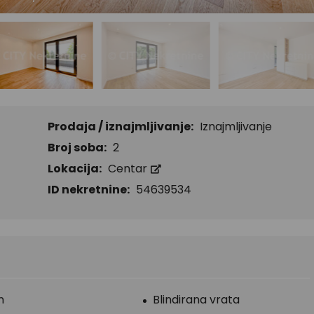
Prodaja / iznajmljivanje:
Iznajmljivanje
Broj soba:
2
Lokacija:
Centar
ID nekretnine:
54639534
n
Blindirana vrata