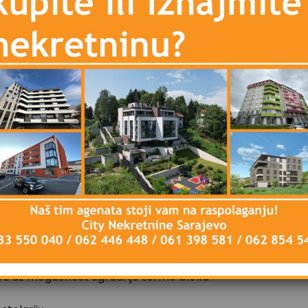
a balkon
4 m2
mpe uz mogućnost ugradnje termo bloka