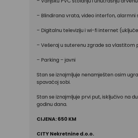
– Vanjsku PVC stolariju i unutrašnju drvenu 
– Blindirana vrata, video interfon, alarmni
– Digitalnu televiziju i wi-fi internet (uklj
– Vešeraj u suterenu zgrade sa vlastitom 
– Parking – javni
Stan se iznajmljuje nenamješten osim ugr
spavaćoj sobi.
Stan se iznajmljuje prvi put, isključivo n
godinu dana.
CIJENA: 650 KM
CITY Nekretnine d.o.o.