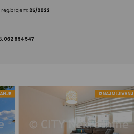
 reg.brojem:
25/2022
8,
062 854 547
VANJE
IZNAJMLJIVANJ