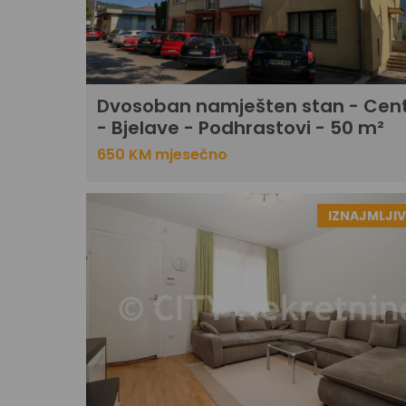
Dvosoban namješten stan - Cen
- Bjelave - Podhrastovi - 50 m²
650 KM mjesečno
IZNAJMLJI