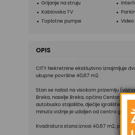
Grijanje na struju
Inter
Kablovska TV
Parkin
Toplotne pumpe
Video
OPIS
CITY Nekretnine ekskluzivno iznajmljuje d
ukupne površine 40,67 m2.
Stan se nalazi na visokom prizemlju (visin
Breka, naselje Breka, općina Centar. U nep
autobusko stajalište, dječije igralište, Klin
minuta vožnje je udaljen od centra grada.
Kvadratura stana iznosi 40,67 m2, po struk