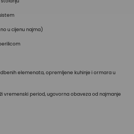
stolariju
 sistem
učeno u cijenu najma)
perilicom
adbenih elemenata, opremljene kuhinje i ormara u
a duži vremenski period, ugovorna obaveza od najmanje