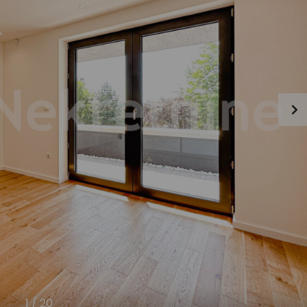
1
/
20