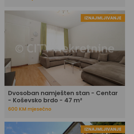
IZNAJMLJIVANJE
Dvosoban namješten stan - Centar
- Koševsko brdo - 47 m²
600 KM mjesečno
IZNAJMLJIVANJE