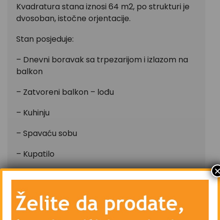
Kvadratura stana iznosi 64 m2, po strukturi je
dvosoban, istočne orjentacije.
Stan posjeduje:
– Dnevni boravak sa trpezarijom i izlazom na
balkon
– Zatvoreni balkon – lođu
– Kuhinju
– Spavaću sobu
– Kupatilo
– Hodnik
– Centralno grijanje – etažno – plin
– Klima uređaj