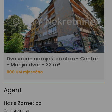
Dvosoban namješten stan - Centar
- Marijin dvor - 33 m²
800 KM mjesečno
Agent
Haris Zametica
061620660