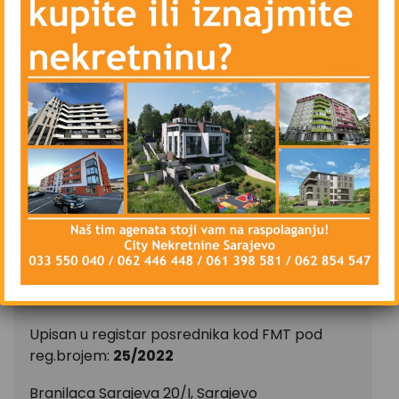
– Vanjsku i unutrašnju drvenu stolariju
– Blindirana vrata, Interfon
– Priključke kablovske televizije i interneta
– Parking ispred zgrade – javni uz naplatu
Stan se iznajmljuje namješten, isključivo na duži
vremenski period, ugovorna obaveza od
najmanje godinu dana.
CIJENA: 800 KM
CITY Nekretnine d.o.o.
Upisan u registar posrednika kod FMT pod
reg.brojem:
25/2022
Branilaca Sarajeva 20/I, Sarajevo