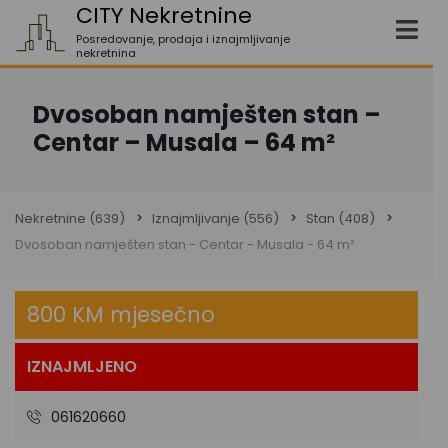
CITY Nekretnine
Posredovanje, prodaja i iznajmljivanje
nekretnina
Dvosoban namješten stan –
Centar – Musala – 64 m²
Nekretnine
(639)
Iznajmljivanje
(556)
Stan
(408)
Dvosoban namješten stan - Centar - Musala - 64 m²
800 KM mjesečno
IZNAJMLJENO
061620660