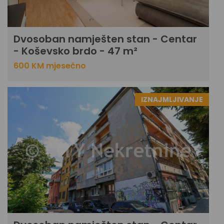
Dvosoban namješten stan - Centar
- Koševsko brdo - 47 m²
600 KM mjesečno
IZNAJMLJIVANJE