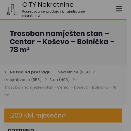
CITY Nekretnine
Posredovanje, prodaja i iznajmljivanje
nekretnina
Trosoban namješten stan –
Centar – Koševo – Bolnička –
78 m²
Nazad na pretragu
Nekretnine
(639)
Iznajmljivanje
(556)
Stan
(408)
Trosoban namješten stan - Centar - Koševo - Bolnička - 78
m²
1.200 KM mjesečno
DOSTUPNO