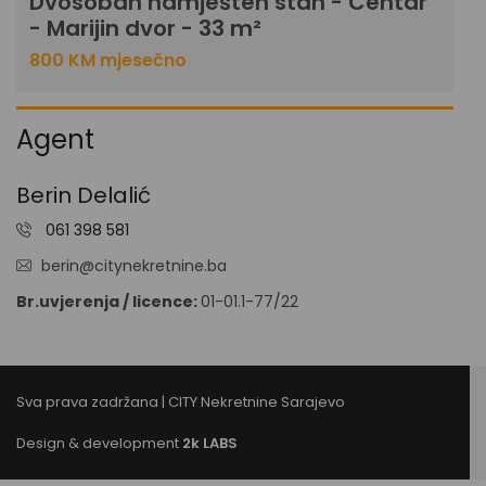
Dvosoban namješten stan - Centar
- Marijin dvor - 33 m²
800 KM mjesečno
Agent
Berin Delalić
061 398 581
berin@citynekretnine.ba
Br.uvjerenja / licence:
01-01.1-77/22
Sva prava zadržana | CITY Nekretnine Sarajevo
Design & development
2k LABS