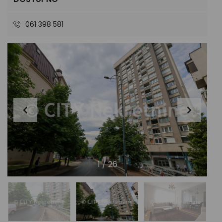
061 398 581
1
/
26