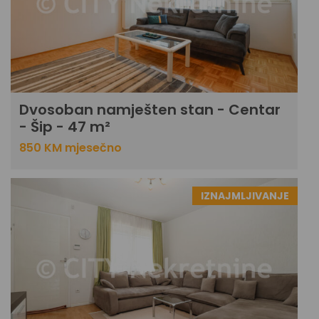
Dvosoban namješten stan - Centar
- Šip - 47 m²
850 KM mjesečno
IZNAJMLJIVANJE