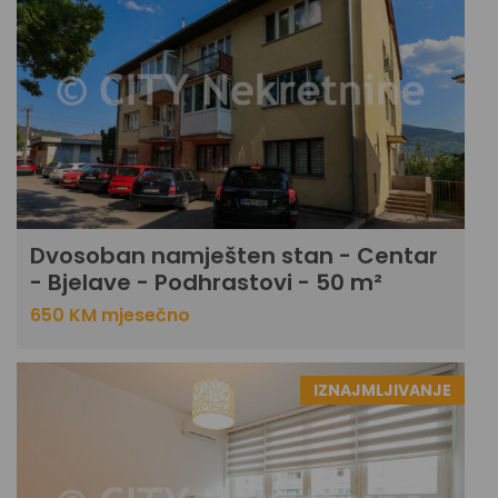
Dvosoban namješten stan - Centar
- Bjelave - Podhrastovi - 50 m²
650 KM mjesečno
IZNAJMLJIVANJE