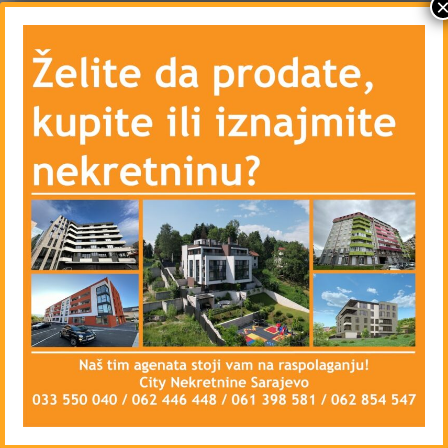
– Drugu spavaću ili radnu sobu
– Kupatilo i odvojen toalet
– Hodnik
– Ostavu
– Centralno grijanje – gradsko – Toplane
– Vanjsku PVC stolariju i unutrašnju drvenu
stolariju
– Blindirana vrata, Interfon, lift
– Priključke kablovske televizije i interneta
– Parking u blizini zgrade – javni
Stan se iznajmljuje namješten, isključivo na duži
vremenski period, ugovorna obaveza od