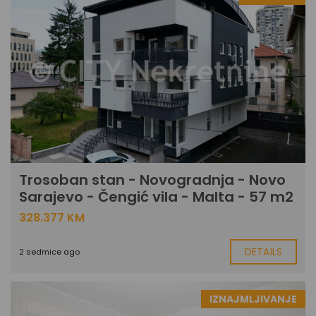
Trosoban stan - Novogradnja - Novo
Sarajevo - Čengić vila - Malta - 57 m2
328.377 KM
DETAILS
2 sedmice ago
IZNAJMLJIVANJE