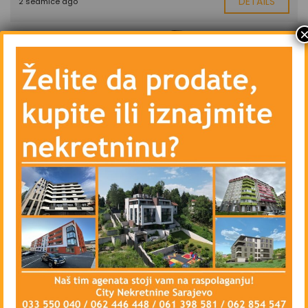
DETAILS
2 sedmice ago
PRODAJA
Trosoban stan - Novogradnja - Novo
Sarajevo - Čengić vila - Malta - 53 m2
323.700 KM
DETAILS
2 sedmice ago