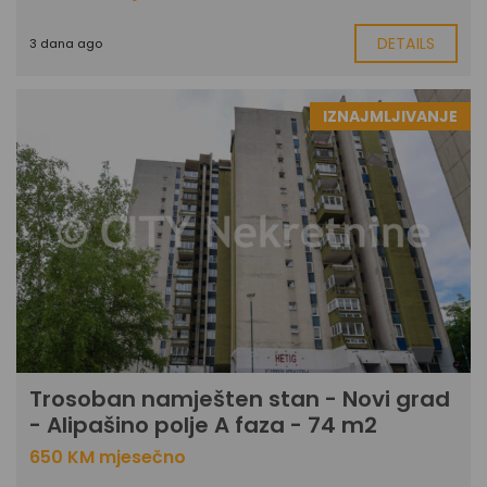
DETAILS
3 dana ago
IZNAJMLJIVANJE
Trosoban namješten stan - Novi grad
- Alipašino polje A faza - 74 m2
650 KM mjesečno