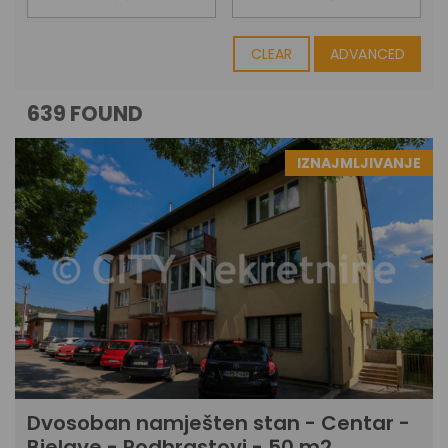
CLEAR
ADVANCED
639 FOUND
IZNAJMLJIVANJE
Dvosoban namješten stan - Centar -
Bjelave - Podhrastovi - 50 m2