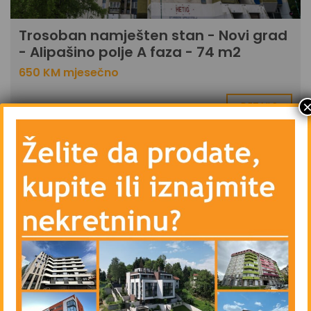
Trosoban namješten stan - Novi grad
- Alipašino polje A faza - 74 m2
650 KM mjesečno
DETAILS
2 sedmice ago
IZNAJMLJIVANJE