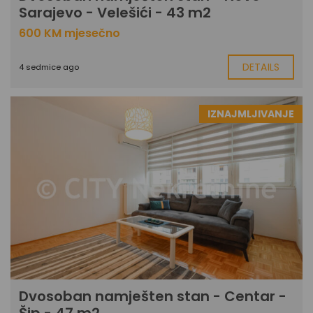
Sarajevo - Velešići - 43 m2
600 KM mjesečno
DETAILS
4 sedmice ago
IZNAJMLJIVANJE
Dvosoban namješten stan - Centar -
Šip - 47 m2