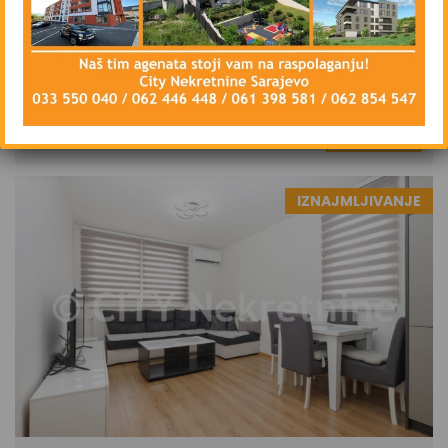
Trosoban namješten stan - Novo
Sarajevo - Hrasno - 70 m2
1.100 KM mjesečno
DETAILS
3 sedmice ago
IZNAJMLJIVANJE