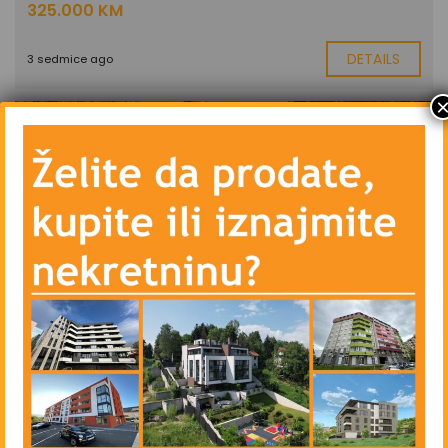
325.000 KM
DETAILS
3 sedmice ago
PRODAJA
Dvosoban stan - Centar - Koševsko
brdo - 56 m2
275.000 KM