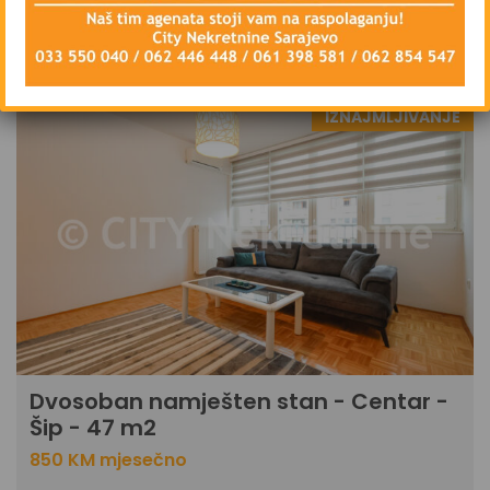
DETAILS
3 sedmice ago
IZNAJMLJIVANJE
Dvosoban namješten stan - Centar -
Šip - 47 m2
850 KM mjesečno