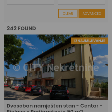
CLEAR
ADVANCED
242 FOUND
IZNAJMLJIVANJE
Dvosoban namješten stan - Centar -
Bjelave - Podhrastovi - 50 m2