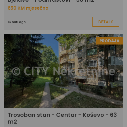
650 KM mjesečno
DETAILS
16 sati ago
PRODAJA
Trosoban stan - Centar - Koševo - 63
m2