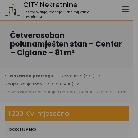
CITY Nekretnine
Posredovanje, prodaja i iznajmljivanje
nekretnina
Četverosoban
polunamješten stan – Centar
– Ciglane – 81 m²
Nazad na pretragu
Nekretnine
(639)
Iznajmljivanje
(556)
Stan
(408)
Četverosoban polunamješten stan - Centar - Ciglane - 81 m²
1.200 KM mjesečno
DOSTUPNO