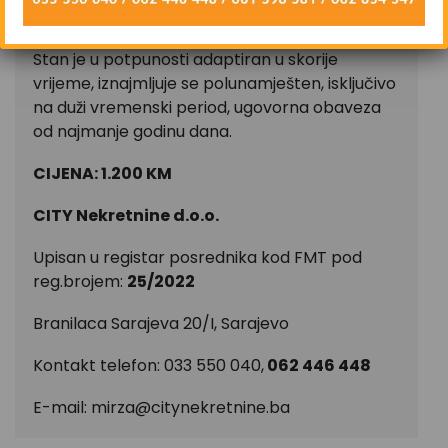
– Parking – javni ispred zgrade
Stan je u potpunosti adaptiran u skorije
vrijeme, iznajmljuje se polunamješten, isključivo
na duži vremenski period, ugovorna obaveza
od najmanje godinu dana.
CIJENA: 1.200 KM
CITY Nekretnine d.o.o.
Upisan u registar posrednika kod FMT pod
reg.brojem:
25/2022
Branilaca Sarajeva 20/I, Sarajevo
Kontakt telefon: 033 550 040,
062 446 448
E-mail:
mirza@citynekretnine.ba