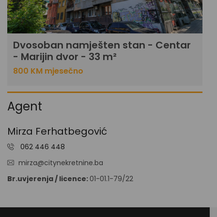
Dvosoban namješten stan - Centar
- Marijin dvor - 33 m²
800 KM mjesečno
Agent
Mirza Ferhatbegović
062 446 448
mirza@citynekretnine.ba
Br.uvjerenja / licence:
01-01.1-79/22