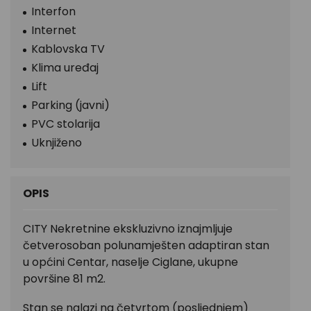
Interfon
Internet
Kablovska TV
Klima uređaj
Lift
Parking (javni)
PVC stolarija
Uknjiženo
OPIS
CITY Nekretnine ekskluzivno iznajmljuje
četverosoban polunamješten adaptiran stan
u općini Centar, naselje Ciglane, ukupne
površine 81 m2.
Stan se nalazi na četvrtom (posljednjem)