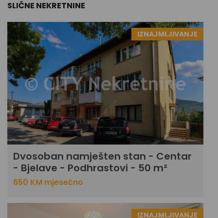
SLIČNE NEKRETNINE
IZNAJMLJIVANJE
Dvosoban namješten stan - Centar
- Bjelave - Podhrastovi - 50 m²
650 KM mjesečno
IZNAJMLJIVANJE