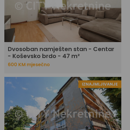
Dvosoban namješten stan - Centar
- Koševsko brdo - 47 m²
600 KM mjesečno
IZNAJMLJIVANJE