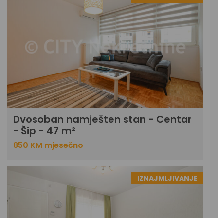
Dvosoban namješten stan - Centar
- Šip - 47 m²
850 KM mjesečno
IZNAJMLJIVANJE