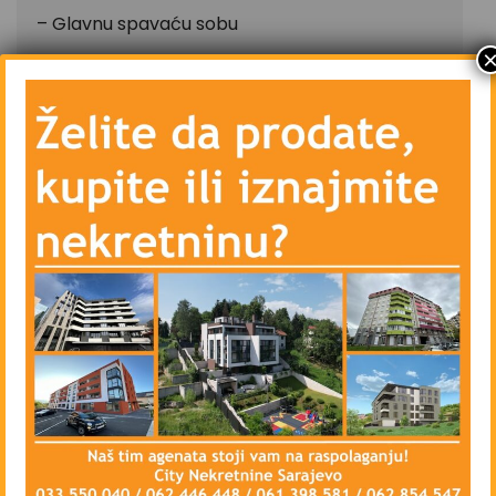
– Glavnu spavaću sobu
– Drugu spavaću sobu
– Treću spavaću ili radnu sobu
– Kupatilo i dodatni toalet
– Hodnik
– Centralno grijanje – gradsko – Toplane
– Klima uređaj
– Vanjsku PVC stolariju sa vanjskim roletnama i
unutrašnju drvenu stolariju
– Blindirana vrata, Interfon, lift
– Priključke kablovske televizije i interneta