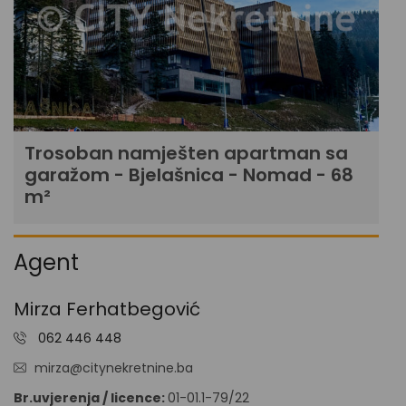
Trosoban namješten apartman sa
garažom - Bjelašnica - Nomad - 68
m²
Agent
Mirza Ferhatbegović
062 446 448
mirza@citynekretnine.ba
Br.uvjerenja / licence:
01-01.1-79/22