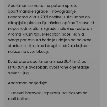
Apartman se nalazi na petom spratu
apartmanske zgrade – novogradnje
Panorama villa iz 2021.godine u ulici Babin do,
olimpijska planina Bjelašnica, općina Trnovo. U
neposrednoj blizini zgrade, nalazi se restoran
Aroma, kružni tok, Mercator, hotel Han, a
svega par minuta hoda je udaljen od polazne
stanice ski lifta, kao i drugih sadržaja koji se
nalaze na ovoj lokaciji.
Kvadratura apartmana iznosi 35,41 m2, po
strukturi je dvosoban, dvostrane orjentacije
sjever – jug.
Apartman posjeduje:
– Dnevni boravak i trpezariju sa izlazom na
mali balkon