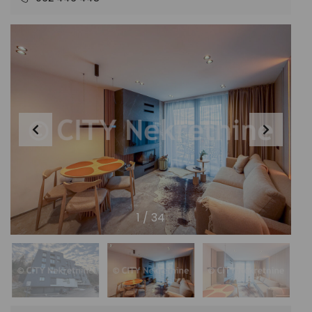
1
/
34