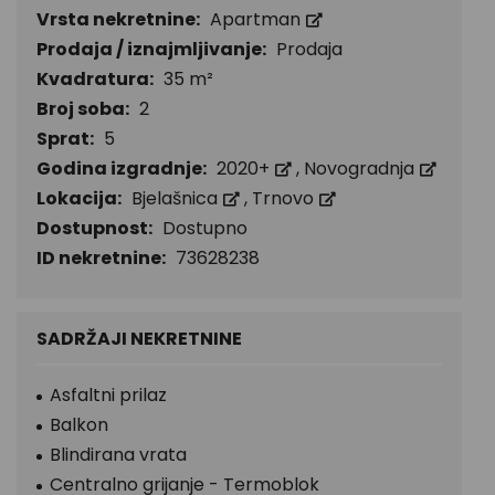
Vrsta nekretnine:
Apartman
Prodaja / iznajmljivanje:
Prodaja
Kvadratura:
35 m²
Broj soba:
2
Sprat:
5
Godina izgradnje:
2020+
,
Novogradnja
Lokacija:
Bjelašnica
,
Trnovo
Dostupnost:
Dostupno
ID nekretnine:
73628238
SADRŽAJI NEKRETNINE
Asfaltni prilaz
Balkon
Blindirana vrata
Centralno grijanje - Termoblok