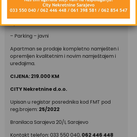
interneta
– Pripadajuću skijašnicu (nije uključeno u
cijenu)
– Parking – javni
Apartman se prodaje kompletno namješten i
opremljen kvalitetnim i novim namještajem i
uređajima.
CIJENA: 219.000 KM
CITY Nekretnine d.o.o.
Upisan u registar posrednika kod FMT pod
reg.brojem:
25/2022
Branilaca Sarajeva 20/I, Sarajevo
Kontakt telefon: 033 550 040,
062 446 448