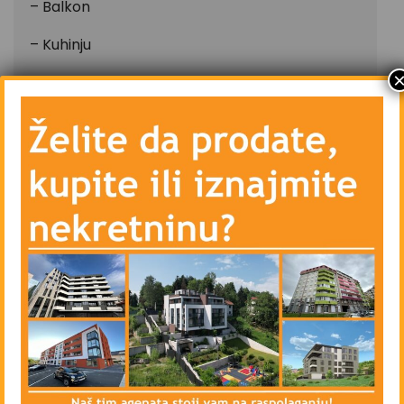
– Balkon
– Kuhinju
– Spavaću sobu
– Kupatilo
– Hodnik sa ugradbenim ormarom
– Centralno grijanje – etažno – struja – podno
(Vaillant EloBlock sa bežičnim termostatom)
– Kamin u dnevnom boravku
– Vanjsku PVC stolariju sa troslojnim staklom i
unutrašnju drvenu stolariju
– Blindirana vrata, video interfon, lift
– Priključke telefona, kablovske televizije i