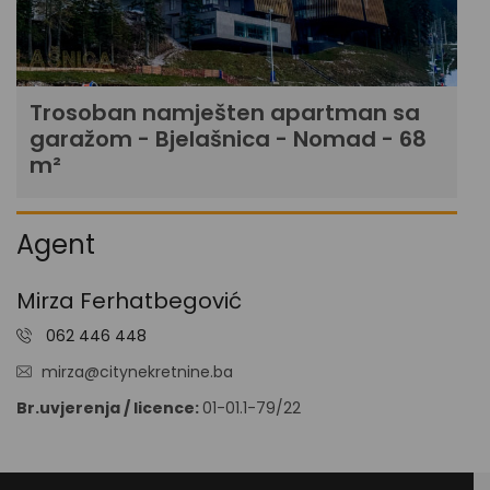
Trosoban namješten apartman sa
garažom - Bjelašnica - Nomad - 68
m²
Agent
Mirza Ferhatbegović
062 446 448
mirza@citynekretnine.ba
Br.uvjerenja / licence:
01-01.1-79/22