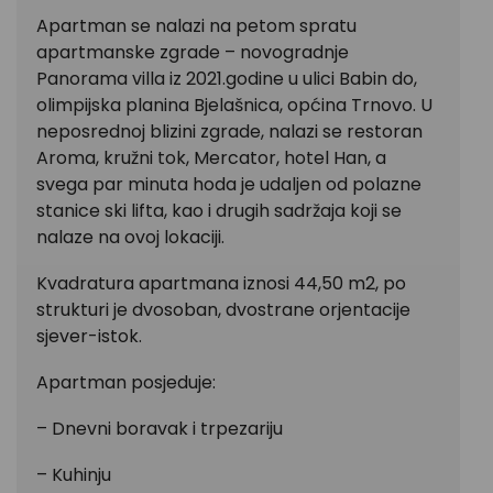
Apartman se nalazi na petom spratu
apartmanske zgrade – novogradnje
Panorama villa iz 2021.godine u ulici Babin do,
olimpijska planina Bjelašnica, općina Trnovo. U
neposrednoj blizini zgrade, nalazi se restoran
Aroma, kružni tok, Mercator, hotel Han, a
svega par minuta hoda je udaljen od polazne
stanice ski lifta, kao i drugih sadržaja koji se
nalaze na ovoj lokaciji.
Kvadratura apartmana iznosi 44,50 m2, po
strukturi je dvosoban, dvostrane orjentacije
sjever-istok.
Apartman posjeduje:
– Dnevni boravak i trpezariju
– Kuhinju