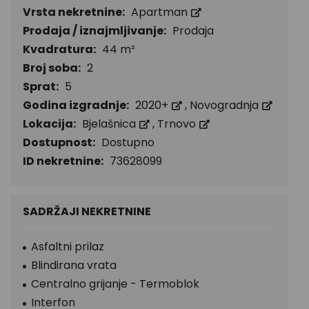
Vrsta nekretnine:
Apartman
Prodaja / iznajmljivanje:
Prodaja
Kvadratura:
44 m²
Broj soba:
2
Sprat:
5
Godina izgradnje:
2020+
,
Novogradnja
Lokacija:
Bjelašnica
,
Trnovo
Dostupnost:
Dostupno
ID nekretnine:
73628099
SADRŽAJI NEKRETNINE
Asfaltni prilaz
Blindirana vrata
Centralno grijanje - Termoblok
Interfon