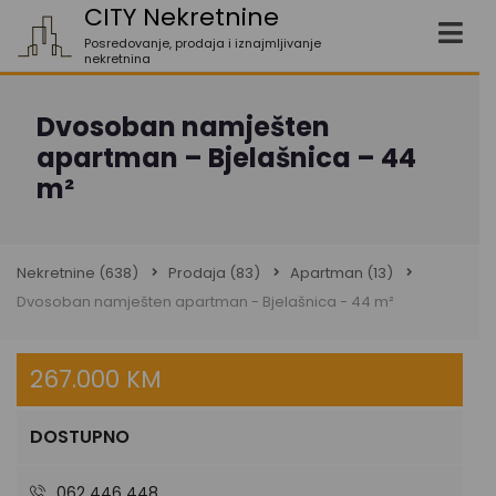
CITY Nekretnine
Posredovanje, prodaja i iznajmljivanje
nekretnina
Dvosoban namješten
apartman – Bjelašnica – 44
m²
Nekretnine
(638)
Prodaja
(83)
Apartman
(13)
Dvosoban namješten apartman - Bjelašnica - 44 m²
267.000 KM
DOSTUPNO
062 446 448