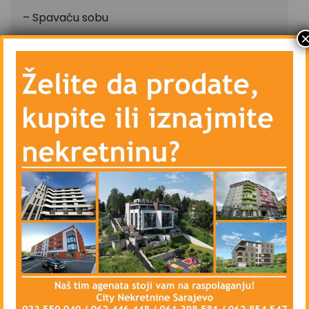
– Spavaću sobu
– Kupatilo
– Hodnik sa ugradbenim ormarom
– Centralno grijanje – etažno – struja – podno
(Vaillant EloBlock sa bežičnim termostatom)
– Kamin u dnevnom boravku
– Vanjsku PVC stolariju sa troslojnim staklom i
unutrašnju drvenu stolariju
– Blindirana vrata, video interfon, lift
– Priključke telefona, kablovske televizije i
interneta
– Pripadajuću skijašnicu (nije uključeno u