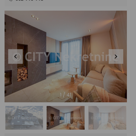
1
/
41