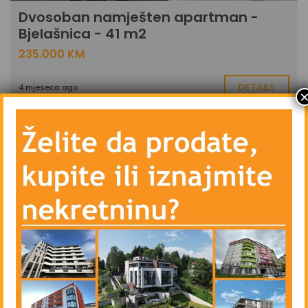
Dvosoban namješten apartman -
Bjelašnica - 41 m2
235.000 KM
DETAILS
4 mjeseca ago
PRODAJA