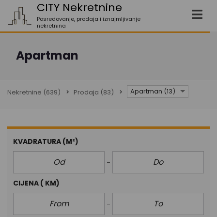
CITY Nekretnine
Posredovanje, prodaja i iznajmljivanje
nekretnina
Apartman
Apartman (13)
Nekretnine
(639)
Prodaja
(83)
KVADRATURA
(M²)
CIJENA
( KM)