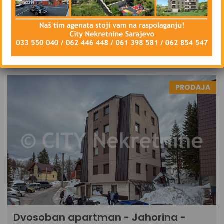
Dvosoban apartman - Jahorina -
Šator - 28 m2
159.000 KM
DETAILS
6 mjeseci ago
PRODAJA
Dvosoban apartman - Jahorina -