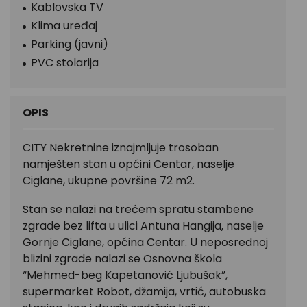
Kablovska TV
Klima uređaj
Parking (javni)
PVC stolarija
OPIS
CITY Nekretnine iznajmljuje trosoban
namješten stan u općini Centar, naselje
Ciglane, ukupne površine 72 m2.
Stan se nalazi na trećem spratu stambene
zgrade bez lifta u ulici Antuna Hangija, naselje
Gornje Ciglane, općina Centar. U neposrednoj
blizini zgrade nalazi se Osnovna škola
“Mehmed-beg Kapetanović Ljubušak”,
supermarket Robot, džamija, vrtić, autobuska