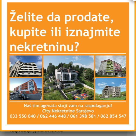
– Hodnik
– Ostavu
– Centralno grijanje – gradsko – Toplane
– Klima uređaj
– Blindirana vrata, interfon
– Vanjsku PVC stolariju i unutrašnju drvenu
stolariju
– Priključke kablovske televizije i interneta
– Parking ispred zgrade – javni
Stan se iznajmljuje namješten, isključivo na duži
vremenski period, ugovorna obaveza od
najmanje godinu dana.