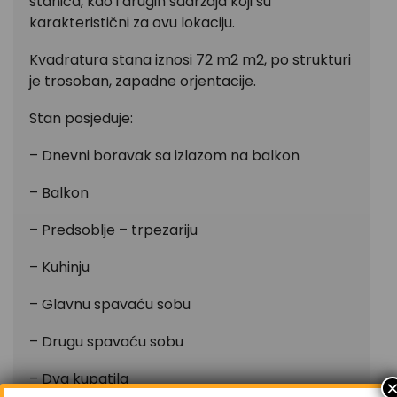
stanica, kao i drugih sadržaja koji su
karakteristični za ovu lokaciju.
Kvadratura stana iznosi 72 m2 m2, po strukturi
je trosoban, zapadne orjentacije.
Stan posjeduje:
– Dnevni boravak sa izlazom na balkon
– Balkon
– Predsoblje – trpezariju
– Kuhinju
– Glavnu spavaću sobu
– Drugu spavaću sobu
– Dva kupatila