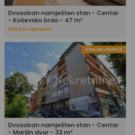
Dvosoban namješten stan - Centar
- Koševsko brdo - 47 m²
600 KM mjesečno
IZNAJMLJIVANJE
Dvosoban namješten stan - Centar
- Marijin dvor - 33 m²