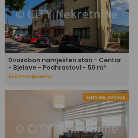
Dvosoban namješten stan - Centar
- Bjelave - Podhrastovi - 50 m²
650 KM mjesečno
IZNAJMLJIVANJE