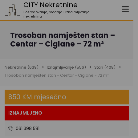
CITY Nekretnine
Posredovanje, prodaja i iznajmljivanje
nekretnina
Trosoban namješten stan –
Centar – Ciglane – 72 m²
Nekretnine
(639)
Iznajmljivanje
(556)
Stan
(408)
Trosoban namješten stan - Centar - Ciglane - 72 m²
850 KM mjesečno
IZNAJMLJENO
061 398 581