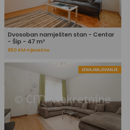
Dvosoban namješten stan - Centar
- Šip - 47 m²
850 KM mjesečno
IZNAJMLJIVANJE