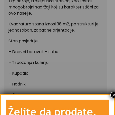
Trg heroja, trolejbuska stanica, kao i ostali
mnogobrojni sadržaji koji su karakteristični za
ovo naselje.
Kvadratura stana iznosi 38 m2, po strukturi je
jednosoban, zapadne orjentacije.
Stan posjeduje:
– Dnevni boravak – sobu
– Trpezariju i kuhinju
– Kupatilo
– Hodnik
– Ostavu
– Centralno grijanje – gradsko – Toplane