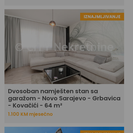
IZNAJMLJIVANJE
Dvosoban namješten stan sa
garažom - Novo Sarajevo - Grbavica
- Kovačići - 64 m²
1.100 KM mjesečno