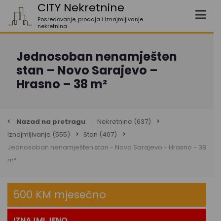
CITY Nekretnine
Posredovanje, prodaja i iznajmljivanje
nekretnina
Jednosoban nenamješten
stan – Novo Sarajevo –
Hrasno – 38 m²
Nazad na pretragu
Nekretnine
(637)
Iznajmljivanje
(555)
Stan
(407)
Jednosoban nenamješten stan - Novo Sarajevo - Hrasno - 38
m²
500 KM mjesečno
IZNAJMLJENO