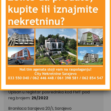
– Vanjsku PVC stolariju i unutrašnju drvenu
stolariju
– Blindirana vrata, Interfon, lift
– Priključke kablovske televizije i interneta
– Parking ispred zgrade – javni
Stan se iznajmljuje nenamješten, isključivo na
duži vremenski period, ugovorna obaveza od
najmanje godinu dana.
CIJENA: 500 KM
CITY Nekretnine d.o.o.
Upisan u registar posrednika kod FMT pod
reg.brojem:
25/2022
Branilaca Sarajeva 20/I, Sarajevo