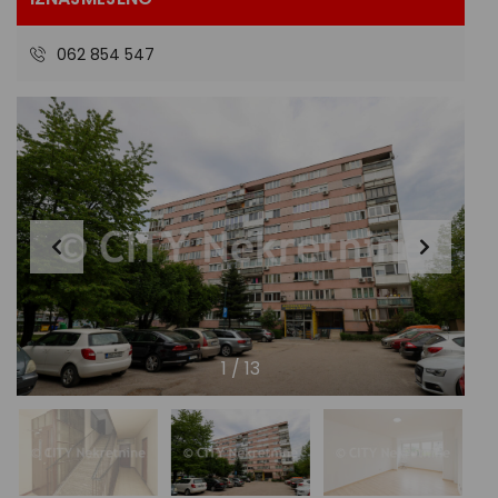
062 854 547
1
/
13