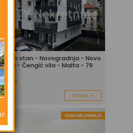
soban stan - Novogradnja - Novo
ajevo - Čengić vila - Malta - 79
302 KM
DETAILS
mice ago
IZNAJMLJIVANJE