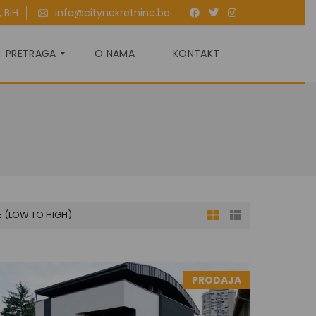
 BiH
info@citynekretnine.ba
PRETRAGA
O NAMA
KONTAKT
P
R
O
D
A
J
A
E (LOW TO HIGH)
I
Z
N
A
J
PRODAJA
M
L
J