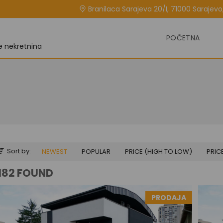
Branilaca Sarajeva 20/I, 71000 Sarajevo,
POČETNA
je nekretnina
Sort by:
NEWEST
POPULAR
PRICE (HIGH TO LOW)
PRIC
182 FOUND
PRODAJA