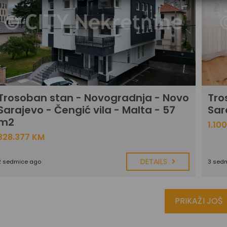
Trosoban stan - Novogradnja - Novo
Tro
Sarajevo - Čengić vila - Malta - 57
Sar
m2
1.10
328.377 KM
DETAILS
2 sedmice ago
3 sed
PRIKAŽI JOŠ