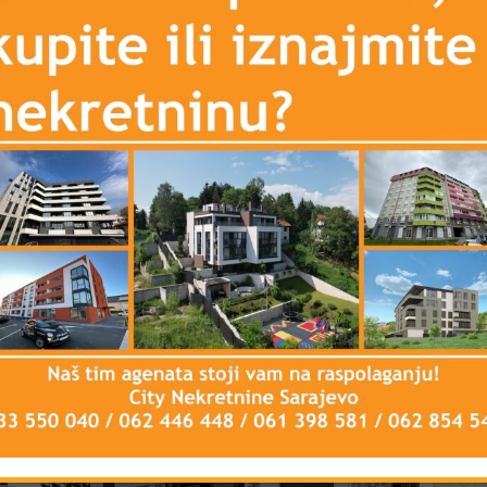
Dvosoban stan - Novogradnja -
Tro
Novo Sarajevo - Čengić vila - Malta -
Sar
46 m2
m2
278.880 KM
459.
DETAILS
2 sedmice ago
2 sed
PRODAJA