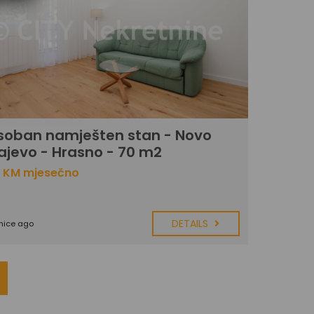
soban namješten stan - Novo
ajevo - Hrasno - 70 m2
0 KM mjesečno
DETAILS
mice ago