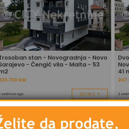
Trosoban stan - Novogradnja - Novo
Dvo
Sarajevo - Čengić vila - Malta - 53
Nov
m2
41 
323.700 KM
247
DETAILS
2 sedmice ago
2 sed
PRODAJA