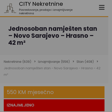
CITY Nekretnine
Posredovanje, prodaja i iznajmljivanje
nekretnina
Jednosoban namješten stan
– Novo Sarajevo – Hrasno –
42 m²
Nekretnine
(639)
Iznajmljivanje
(556)
Stan
(408)
Jednosoban namješten stan - Novo Sarajevo - Hrasno - 42
m²
550 KM mjesečno
IZNAJMLJENO