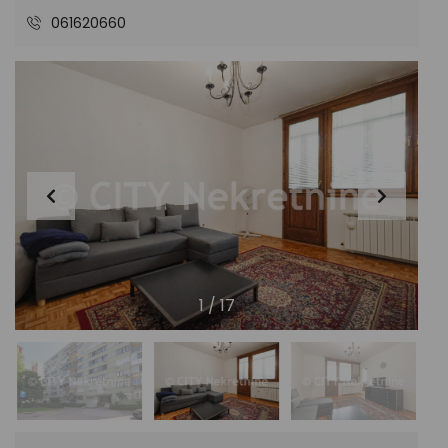
061620660
1
/
17