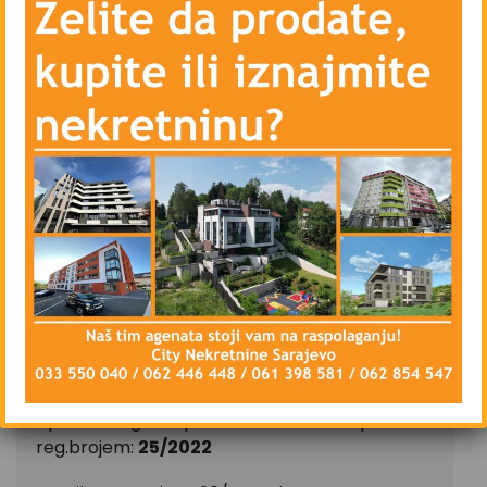
– Centralno grijanje – gradsko – Toplane
– Blindirana vrata, interfon, lift
– Vanjsku i unutrašnju drvenu stolariju
– Priključke kablovske televizije i interneta
– Parking ispred zgrade – javni
Stan se iznajmljuje namješten, isključivo na duži
vremenski period, ugovorna obaveza od
najmanje godinu dana.
CIJENA: 550 KM
CITY Nekretnine d.o.o.
Upisan u registar posrednika kod FMT pod
reg.brojem:
25/2022