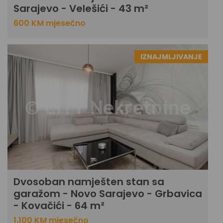
Sarajevo - Velešići - 43 m²
600 KM mjesečno
IZNAJMLJIVANJE
Dvosoban namješten stan sa
garažom - Novo Sarajevo - Grbavica
- Kovačići - 64 m²
1.100 KM mjesečno