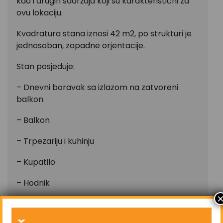
kao i drugih sadržaja koji su karakteristični za
ovu lokaciju.
Kvadratura stana iznosi 42 m2, po strukturi je
jednosoban, zapadne orjentacije.
Stan posjeduje:
– Dnevni boravak sa izlazom na zatvoreni
balkon
– Balkon
– Trpezariju i kuhinju
– Kupatilo
– Hodnik
– Ostavu