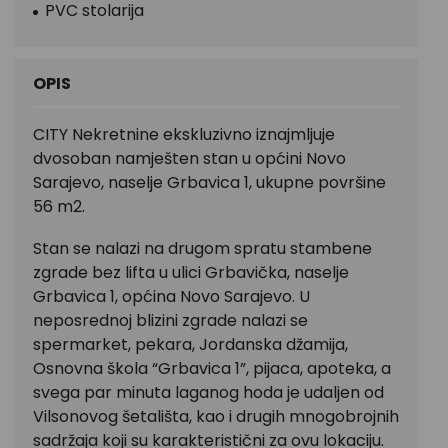
PVC stolarija
OPIS
CITY Nekretnine ekskluzivno iznajmljuje
dvosoban namješten stan u općini Novo
Sarajevo, naselje Grbavica 1, ukupne površine
56 m2.
Stan se nalazi na drugom spratu stambene
zgrade bez lifta u ulici Grbavička, naselje
Grbavica 1, općina Novo Sarajevo. U
neposrednoj blizini zgrade nalazi se
spermarket, pekara, Jordanska džamija,
Osnovna škola “Grbavica 1”, pijaca, apoteka, a
svega par minuta laganog hoda je udaljen od
Vilsonovog šetališta, kao i drugih mnogobrojnih
sadržaja koji su karakteristični za ovu lokaciju.