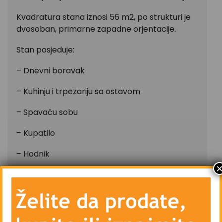
Kvadratura stana iznosi 56 m2, po strukturi je
dvosoban, primarne zapadne orjentacije.
Stan posjeduje:
– Dnevni boravak
– Kuhinju i trpezariju sa ostavom
– Spavaću sobu
– Kupatilo
– Hodnik
– Grijanje na plin – plinske peći
– Vanjsku PVC stolariju i unutrašnju drvenu
stolariju