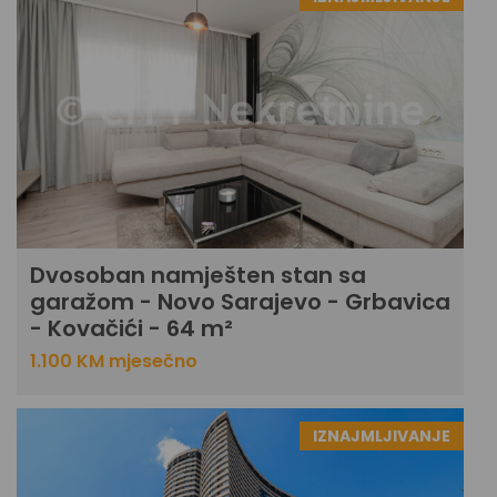
Dvosoban namješten stan sa
garažom - Novo Sarajevo - Grbavica
- Kovačići - 64 m²
1.100 KM mjesečno
IZNAJMLJIVANJE