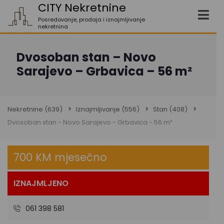
CITY Nekretnine
Posredovanje, prodaja i iznajmljivanje
nekretnina
Dvosoban stan – Novo
Sarajevo – Grbavica – 56 m²
Nekretnine
(639)
Iznajmljivanje
(556)
Stan
(408)
Dvosoban stan - Novo Sarajevo - Grbavica - 56 m²
700 KM mjesečno
IZNAJMLJENO
061 398 581