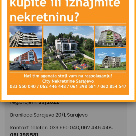
– Blindirana vrata, Interfon
– Priključke digitalne televizije i interneta
– Parking u blizini zgrade – javni
Stan se iznajmljuje namješten, isključivo na duži
vremenski period, ugovorna obaveza od
najmanje godinu dana.
CIJENA: 700 KM
CITY Nekretnine d.o.o.
Upisan u registar posrednika kod FMT pod
reg.brojem:
25/2022
Branilaca Sarajeva 20/I, Sarajevo
Kontakt telefon: 033 550 040,
062 446 448,
061 398 581