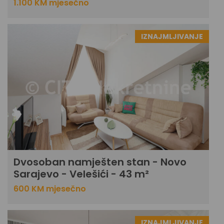
1.100 KM mjesečno
IZNAJMLJIVANJE
Dvosoban namješten stan - Novo
Sarajevo - Velešići - 43 m²
600 KM mjesečno
IZNAJMLJIVANJE