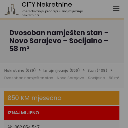
CITY Nekretnine
Posredovanje, prodaja i iznajmljivanje
nekretnina
Dvosoban namješten stan –
Novo Sarajevo – Socijalno –
58 m²
Nekretnine
(639)
Iznajmljivanje
(556)
Stan
(408)
Dvosoban namješten stan - Novo Sarajevo - Socijalno - 58 m²
850 KM mjesečno
IZNAJMLJENO
062 854 547