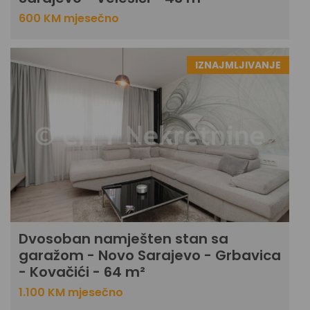
600 KM mjesečno
IZNAJMLJIVANJE
Dvosoban namješten stan sa
garažom - Novo Sarajevo - Grbavica
- Kovačići - 64 m²
1.100 KM mjesečno