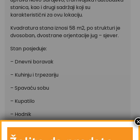
stanica, kao i drugi sadržaji koji su
karakteristični za ovu lokaciju.
Kvadratura stana iznosi 58 m2, po strukturi je
dvosoban, dvostrane orjentacije jug – sjever.
Stan posjeduje:
– Dnevni boravak
– Kuhinju i trpezariju
– Spavaću sobu
– Kupatilo
– Hodnik
– Vanjsku ostavu u haustoru zgrade
(zajedničke prostorije)