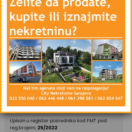
– Centralno grijanje – gradsko – Toplane
– Blindirana vrata, interfon, lift
– Vanjsku i unutrašnju drvenu stolariju
– Priključke kablovske televizije i interneta
– Parking ispred zgrade – javni
Stan se iznajmljuje namješten, isključivo na duži
vremenski period, ugovorna obaveza od
najmanje godinu dana.
CIJENA: 850 KM
CITY Nekretnine d.o.o.
Upisan u registar posrednika kod FMT pod
reg.brojem:
25/2022