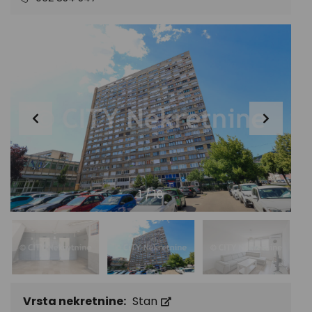
1
/
18
Vrsta nekretnine:
Stan