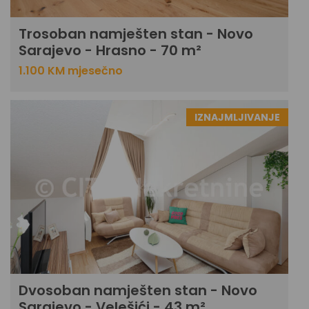
Trosoban namješten stan - Novo
Sarajevo - Hrasno - 70 m²
1.100 KM mjesečno
IZNAJMLJIVANJE
Dvosoban namješten stan - Novo
Sarajevo - Velešići - 43 m²