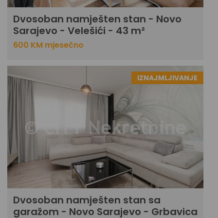
Dvosoban namješten stan - Novo
Sarajevo - Velešići - 43 m²
600 KM mjesečno
IZNAJMLJIVANJE
Dvosoban namješten stan sa
garažom - Novo Sarajevo - Grbavica