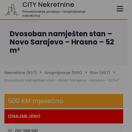
CITY Nekretnine
Posredovanje, prodaja i iznajmljivanje
nekretnina
Dvosoban namješten stan –
Novo Sarajevo – Hrasno – 52
m²
Nekretnine
(637)
Iznajmljivanje
(555)
Stan
(407)
Dvosoban namješten stan - Novo Sarajevo - Hrasno - 52 m²
500 KM mjesečno
IZNAJMLJENO
061 398 581