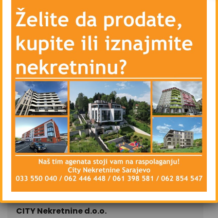
– Klima uređaj
– Blindirana vrata i interfon
– Lift
– Priključke telefona, kablovske televizije i
interneta
– Parking ispred zgrade – javni
Stan se iznajmljuje u potpunosti namješten,
isključivo na duži vremenski period, ugovorna
obaveza od najmanje godinu dana.
Stan je dostupan od 05.Februara 2024.godine.
CIJENA: 500 KM
CITY Nekretnine d.o.o.