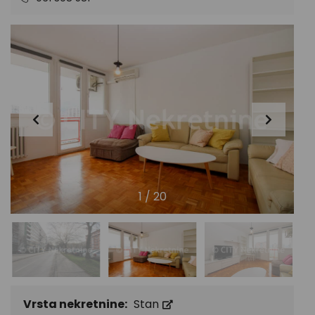
1
/
20
Vrsta nekretnine:
Stan