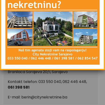
– Parking ispred zgrade – javni
Stan se iznajmljuje namješten, isključivo na duži
vremenski period, ugovorna obaveza od
najmanje godinu dana.
CIJENA: 400 KM
CITY Nekretnine d.o.o.
Upisan u registar posrednika kod FMT pod
reg.brojem:
25/2022
Branilaca Sarajeva 20/I, Sarajevo
Kontakt telefon: 033 550 040,
062 446 448,
061 398 581
E-mail:
berin@citynekretnine.ba