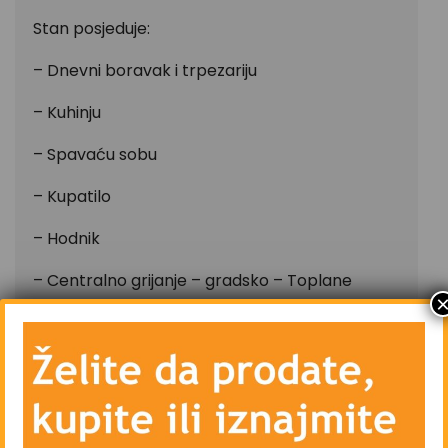
Stan posjeduje:
– Dnevni boravak i trpezariju
– Kuhinju
– Spavaću sobu
– Kupatilo
– Hodnik
– Centralno grijanje – gradsko – Toplane
– Blindirana vrata, interfon, lift
– Vanjsku drvenu stolariju i unutrašnju drvenu
stolariju
– Priključke kablovske televizije i interneta