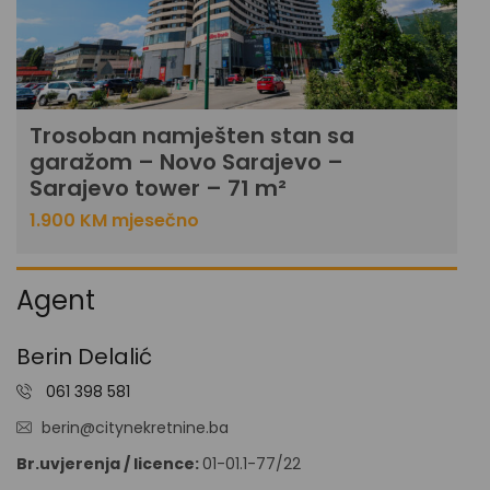
Trosoban namješten stan sa
garažom – Novo Sarajevo –
Sarajevo tower – 71 m²
1.900 KM mjesečno
Agent
Berin Delalić
061 398 581
berin@citynekretnine.ba
Br.uvjerenja / licence:
01-01.1-77/22