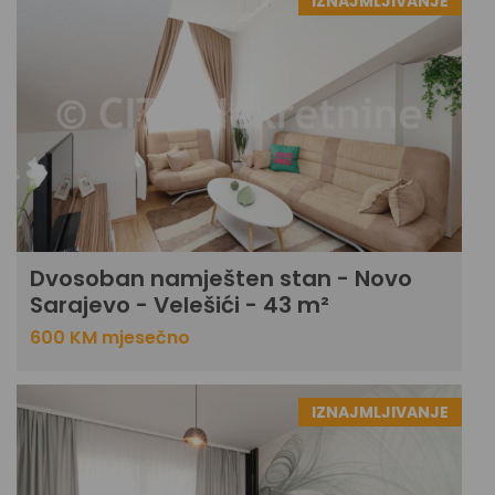
IZNAJMLJIVANJE
Dvosoban namješten stan - Novo
Sarajevo - Velešići - 43 m²
600 KM mjesečno
IZNAJMLJIVANJE