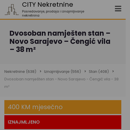
CITY Nekretnine
Posredovanje, prodaja i iznajmljivanje
nekretnina
Dvosoban namješten stan –
Novo Sarajevo – Čengić vila
– 38 m²
Nekretnine
(638)
Iznajmljivanje
(556)
Stan
(408)
Dvosoban namješten stan - Novo Sarajevo - Čengić vila - 38
m²
400 KM mjesečno
IZNAJMLJENO