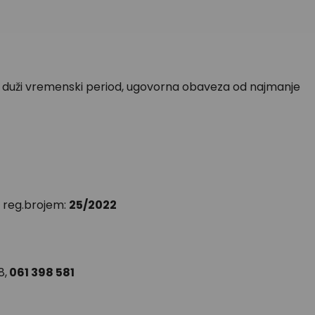
 na duži vremenski period, ugovorna obaveza od najmanje
 reg.brojem:
25/2022
8,
061 398 581