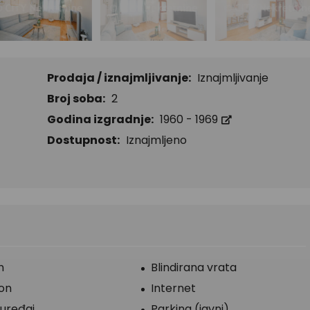
Prodaja / iznajmljivanje:
Iznajmljivanje
Broj soba:
2
Godina izgradnje:
1960 - 1969
Dostupnost:
Iznajmljeno
n
Blindirana vrata
fon
Internet
 uređaj
Parking (javni)