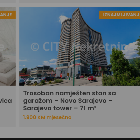
VANJE
IZNAJMLJIVANJ
Trosoban namješten stan sa
vica
garažom – Novo Sarajevo –
Sarajevo tower – 71 m²
1.900 KM mjesečno