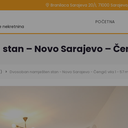
Branilaca Sarajeva 20/I, 71000 Sarajevo,
POČETNA
je nekretnina
tan – Novo Sarajevo – Čeng
)
Dvosoban namješten stan - Novo Sarajevo - Čengić vila 1 - 57 m