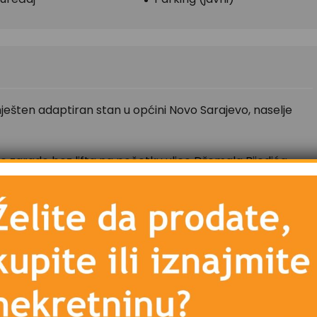
ešten adaptiran stan u općini Novo Sarajevo, naselje
zgrade bez lifta na početku ulice Džemala Bijedića,
o. U neposrednoj blizini zgrade nalazi se supermarket,
ska i autobuska stanica, kao i drugi sadržaji koji su
 je dvosoban, dvostrane orjentacije jug – sjever.