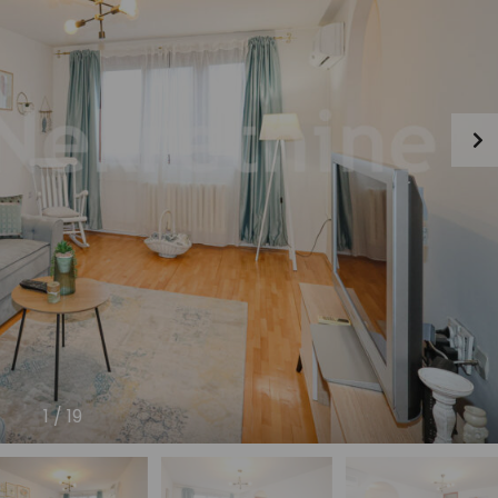
1
/
19