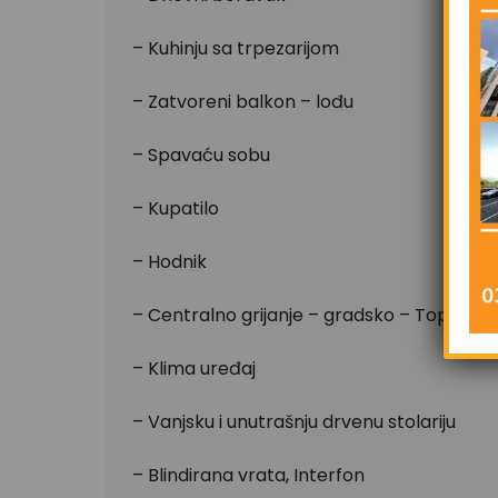
– Kuhinju sa trpezarijom
– Zatvoreni balkon – lođu
– Spavaću sobu
– Kupatilo
– Hodnik
– Centralno grijanje – gradsko – Toplane
– Klima uređaj
– Vanjsku i unutrašnju drvenu stolariju
– Blindirana vrata, Interfon