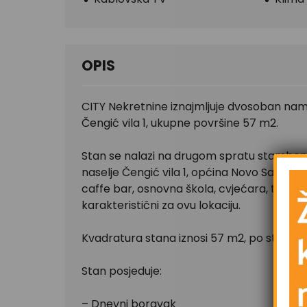
OPIS
CITY Nekretnine iznajmljuje dvosoban namj
Čengić vila 1, ukupne površine 57 m2.
Stan se nalazi na drugom spratu stambene 
naselje Čengić vila 1, općina Novo Sarajev
caffe bar, osnovna škola, cvjećara, tramvaj
karakteristični za ovu lokaciju.
Kvadratura stana iznosi 57 m2, po strukturi
Stan posjeduje:
– Dnevni boravak