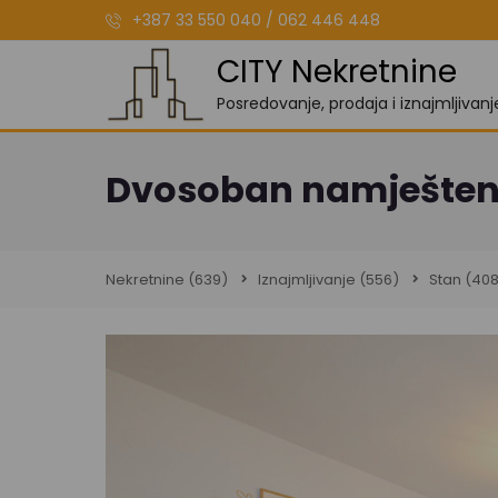
+387 33 550 040 / 062 446 448
CITY Nekretnine
Posredovanje, prodaja i iznajmljivan
Dvosoban namješten s
Nekretnine
(639)
Iznajmljivanje
(556)
Stan
(408