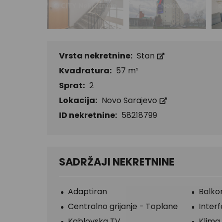
Vrsta nekretnine:
Stan
Kvadratura:
57 m²
Sprat:
2
Lokacija:
Novo Sarajevo
ID nekretnine:
58218799
SADRŽAJI NEKRETNINE
Adaptiran
Balko
Centralno grijanje - Toplane
Inter
Kablovska TV
Klima