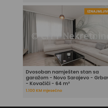
IZNAJMLJI
Dvosoban namješten stan sa
garažom - Novo Sarajevo - Grba
- Kovačići - 64 m²
1.100 KM mjesečno