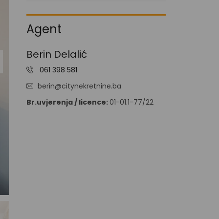
I
V
A
Agent
N
J
E
Berin Delalić
N
061 398 581
O
V
berin@citynekretnine.ba
O
G
Br.uvjerenja / licence:
01-01.1-77/22
R
A
D
N
J
A