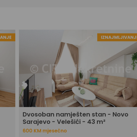
VANJE
IZNAJMLJIVANJ
Dvosoban namješten stan - Novo
Sarajevo - Velešići - 43 m²
600 KM mjesečno