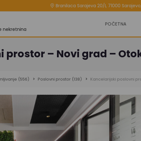
Branilaca Sarajeva 20/I, 71000 Sarajevo,
POČETNA
je nekretnina
i prostor – Novi grad – Oto
mljivanje
(556)
Poslovni prostor
(138)
Kancelarijski poslovni pr