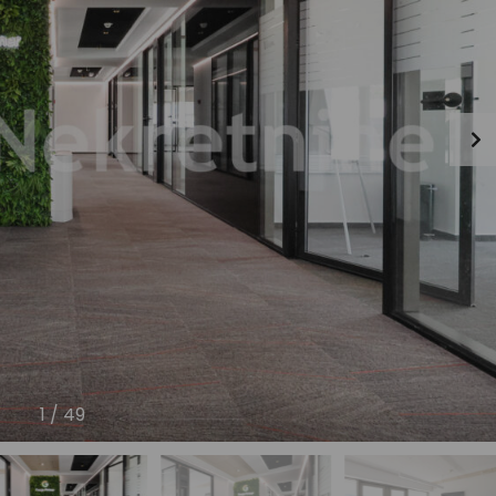
1
/
49