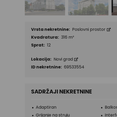
Vrsta nekretnine:
Poslovni prostor
Kvadratura:
316 m²
Sprat:
12
Lokacija:
Novi grad
ID nekretnine:
69533554
SADRŽAJI NEKRETNINE
Adaptiran
Balko
Grijanje na struju
Inter