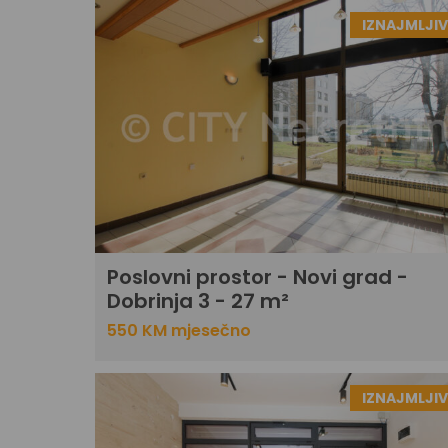
IZNAJMLJI
Poslovni prostor - Novi grad -
Dobrinja 3 - 27 m²
550 KM mjesečno
IZNAJMLJI