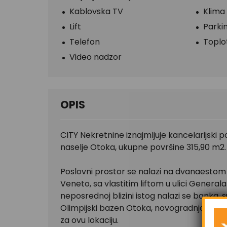
Kablovska TV
Klima
Lift
Parkin
Telefon
Topl
Video nadzor
OPIS
CITY Nekretnine iznajmljuje kancelarijski 
naselje Otoka, ukupne površine 315,90 m2.
Poslovni prostor se nalazi na dvanaesto
Veneto, sa vlastitim liftom u ulici Genera
neposrednoj blizini istog nalazi se banka,
Olimpijski bazen Otoka, novogradnja Avenija
za ovu lokaciju.