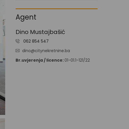
I
V
A
Agent
N
J
E
Dino Mustajbašić
N
062 854 547
O
V
dino@citynekretnine.ba
O
G
Br.uvjerenja / licence:
01-01.1-121/22
R
A
D
N
J
A