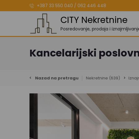
+387 33 550 040 / 062 446 448
CITY Nekretnine
Posredovanje, prodaja i iznajmljivan
Kancelarijski poslovn
Nazad na pretragu
Nekretnine
(639)
Iznaj