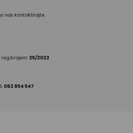
o nas kontaktirajte.
 reg.brojem:
25/2022
8,
062 854 547