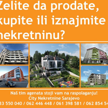
ra iznosi 315,90 m2, trostrane orjentacije jug – istok –
 otvorenim pogledom
 sa drugim zakupcima