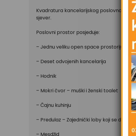
Kvadratura kancelarijskog poslovnog prosto
sjever.
Poslovni prostor posjeduje:
– Jednu veliku open space prostoriju sa
– Deset odvojenih kancelarija
– Hodnik
– Mokri čvor – muški i ženski toalet
– Čajnu kuhinju
– Predulaz – Zajednički loby koji se dijeli
– Mesdžid