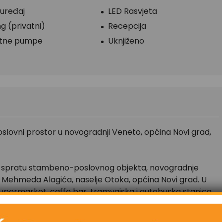
 uređaj
LED Rasvjeta
g (privatni)
Recepcija
otne pumpe
Uknjiženo
poslovni prostor u novogradnji Veneto, općina Novi grad,
m spratu stambeno-poslovnog objekta, novogradnje
la Mehmeda Alagića, naselje Otoka, općina Novi grad. U
 supermarket, caffe bar, tramvajska i autobuska stanica,
, kao i drugi mnogobrojni sadržaji koji su karakteristični