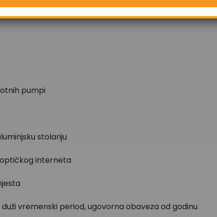
plotnih pumpi
luminjsku stolariju
i optičkog interneta
mjesta
 na duži vremenski period, ugovorna obaveza od godinu