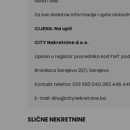
dana i više.
Za sve dodatne informacije i upite slobodn
CIJENA: Na upit
CITY Nekretnine d.o.o.
Upisan u registar posrednika kod FMT pod
Branilaca Sarajeva 20/I, Sarajevo
Kontakt telefon: 033 550 040,
062 446 44
E-mail:
dino@citynekretnine.ba
SLIČNE NEKRETNINE