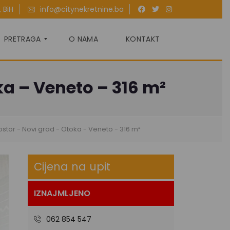
 BiH
info@citynekretnine.ba
PRETRAGA
O NAMA
KONTAKT
ka – Veneto – 316 m²
P
R
O
D
A
ostor - Novi grad - Otoka - Veneto - 316 m²
J
A
Cijena na upit
I
Z
N
A
IZNAJMLJENO
J
M
L
062 854 547
J