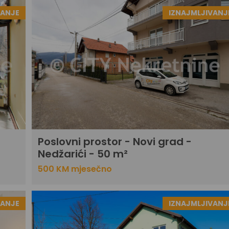
VANJE
IZNAJMLJIVANJ
Poslovni prostor - Novi grad -
Nedžarići - 50 m²
500 KM mjesečno
VANJE
IZNAJMLJIVANJ