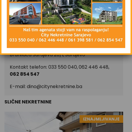
Poslovni prostor se iznajmljuje isključivo na duži
vremenski period, ugovorna obaveza od
najmanje godinu dana.
CIJENA: 550 KM
CITY Nekretnine doo
Branilaca Sarajeva 20/I, Sarajevo
Kontakt telefon: 033 550 040,
062 446 448,
062 854 547
E-mail:
dino@citynekretnine.ba
SLIČNE NEKRETNINE
IZNAJMLJIVANJE