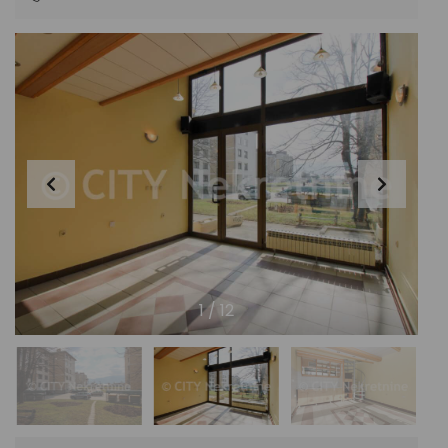
1
/
12