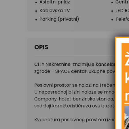
Asfaltni prilaz
Centra
Kablovska TV
LED R
Parking (privatni)
Telef
OPIS
CITY Nekretnine iznajmljuje kancelarijski p
zgrade – SPACE centar, ukupne površine 
Poslovni prostor se nalazi na trećem spratu
U neposrednoj blizini nalaze se mnogobro
Company, hotel, benzinska stanica, tramva
sadržaji karakteristični za ovu izuzetno fre
Kvadratura poslovnog prostora iznosi 105