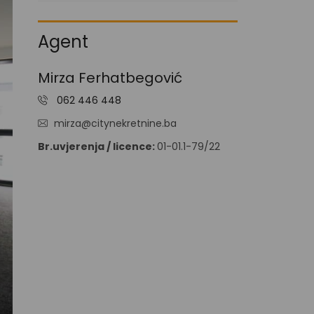
I
V
A
Agent
N
J
E
Mirza Ferhatbegović
N
062 446 448
O
V
mirza@citynekretnine.ba
O
G
Br.uvjerenja / licence:
01-01.1-79/22
R
A
D
N
J
A