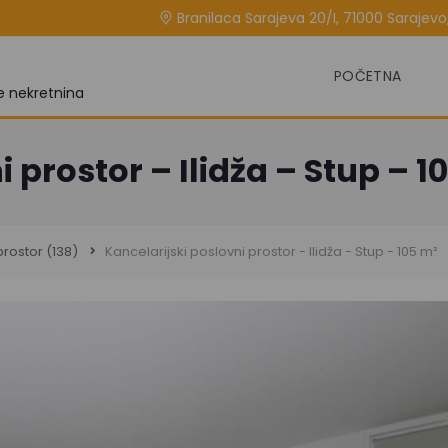
Branilaca Sarajeva 20/I, 71000 Sarajevo,
POČETNA
je nekretnina
 prostor – Ilidža – Stup – 1
prostor
(138)
Kancelarijski poslovni prostor - Ilidža - Stup - 105 m²