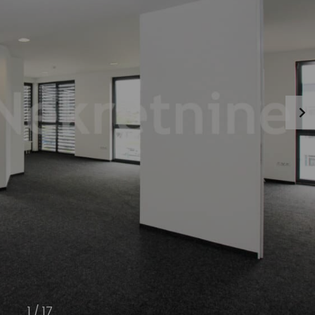
1
/
17