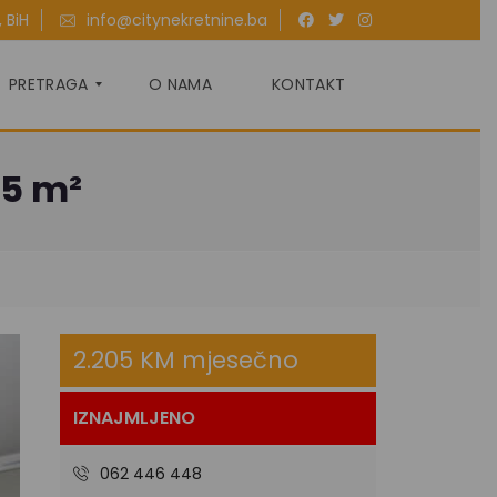
 BiH
info@citynekretnine.ba
PRETRAGA
O NAMA
KONTAKT
05 m²
P
R
O
D
A
J
A
2.205 KM mjesečno
I
Z
N
A
IZNAJMLJENO
J
M
L
062 446 448
J