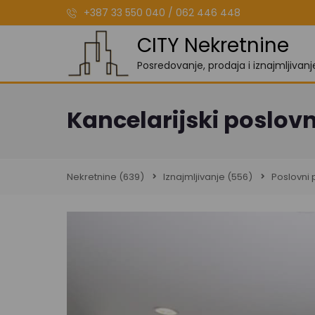
+387 33 550 040 / 062 446 448
CITY Nekretnine
Posredovanje, prodaja i iznajmljivan
Kancelarijski poslovni
Nekretnine
(639)
Iznajmljivanje
(556)
Poslovni 