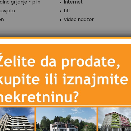
lno grijanje - plin
Internet
asvjeta
Lift
on
Video nadzor
oslovni prostor na Stupu, općina Ilidža u sklopu poslovne
105 m2
 poslovne zgrade sa liftom, ulica Pijačna, naselje Stup.
jne firme i predstavništva, Telemach, Forum centar, Ećo
jska stanica, glavna gradska saobraćajnica kao i ostali
kventnu lokaciju.
 m2.