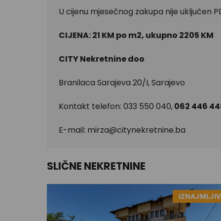
U cijenu mjesečnog zakupa nije uključen P
CIJENA: 21 KM po m2, ukupno 2205 KM
CITY Nekretnine doo
Branilaca Sarajeva 20/I, Sarajevo
Kontakt telefon: 033 550 040,
062 446 44
E-mail:
mirza@citynekretnine.ba
SLIČNE NEKRETNINE
IZNAJMLJI