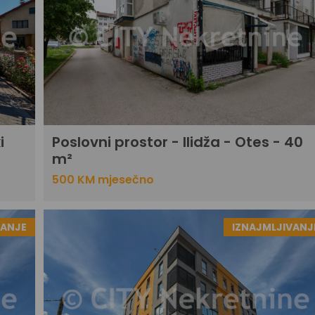
i
Poslovni prostor - Ilidža - Otes - 40
m²
500 KM mjesečno
VANJE
IZNAJMLJIVANJ