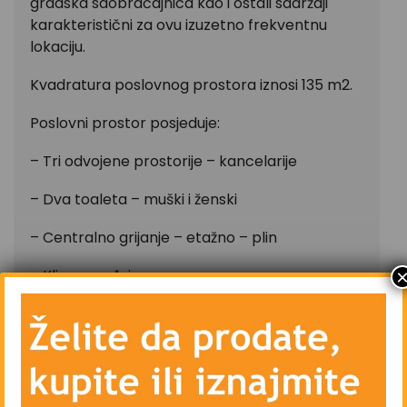
gradska saobraćajnica kao i ostali sadržaji
karakteristični za ovu izuzetno frekventnu
lokaciju.
Kvadratura poslovnog prostora iznosi 135 m2.
Poslovni prostor posjeduje:
– Tri odvojene prostorije – kancelarije
– Dva toaleta – muški i ženski
– Centralno grijanje – etažno – plin
– Klima uređaj
– Priključke telefona, kablovske televizije i
interneta
– Parking ispred zgrade – privatni