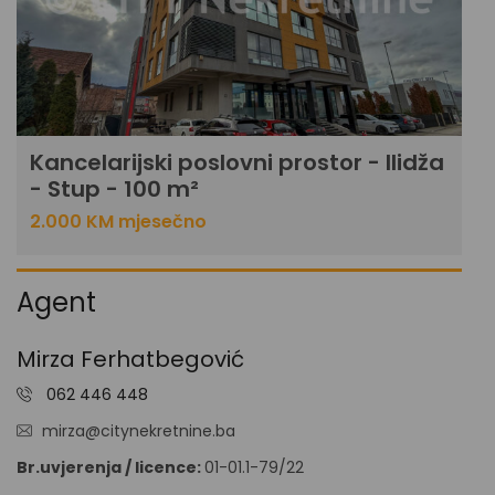
Kancelarijski poslovni prostor - Ilidža
- Stup - 100 m²
2.000 KM mjesečno
Agent
Mirza Ferhatbegović
062 446 448
mirza@citynekretnine.ba
Br.uvjerenja / licence:
01-01.1-79/22