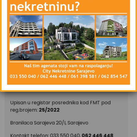
Poslovni prostor se iznajmljuje isključivo na duži
vremenski period, ugovorna obaveza od
najmanje godinu dana.
U cijenu mjesečnog zakupa nisu uključeni
režijski troškovi.
U cijenu mjesečnog zakupa nije uključen PDV
17%.
CIJENA: 22 KM po m2, ukupno 2.970 KM bez
PDV-a
CITY Nekretnine d.o.o.
Upisan u registar posrednika kod FMT pod
reg.brojem:
25/2022
Branilaca Sarajeva 20/I, Sarajevo
Kontakt telefon: 033 550 040,
062 446 448