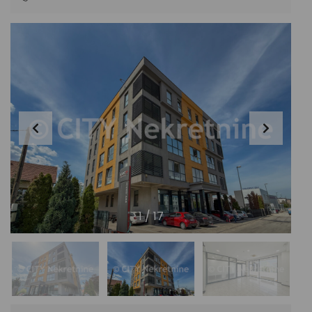
1
/
17