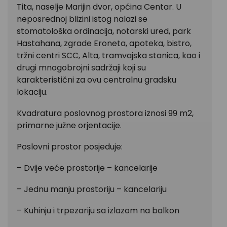
Tita, naselje Marijin dvor, općina Centar. U
neposrednoj blizini istog nalazi se
stomatološka ordinacija, notarski ured, park
Hastahana, zgrade Eroneta, apoteka, bistro,
tržni centri SCC, Alta, tramvajska stanica, kao i
drugi mnogobrojni sadržaji koji su
karakteristični za ovu centralnu gradsku
lokaciju.
Kvadratura poslovnog prostora iznosi 99 m2,
primarne južne orjentacije.
Poslovni prostor posjeduje:
– Dvije veće prostorije – kancelarije
– Jednu manju prostoriju – kancelariju
– Kuhinju i trpezariju sa izlazom na balkon