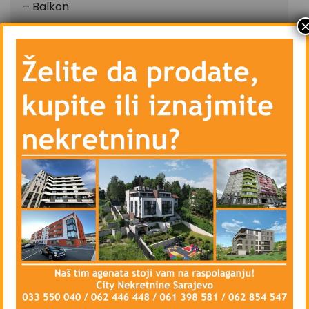
– Balkon
– Mokri čvor – Toalet i kupatilo
– Ostavu
– Centralno grijanje – etažno – plin
– Klima uređaj
– Priključke telefona, kablovske televizije i
interneta
– Vanjsku PVC stolariju, unutrašnju drvenu
stolariju
– Blindirana vrata, interfon, alarmni sistem
– Vatrodojavni sistem
– Parking mjesto u dvorištu zgrade za jedno