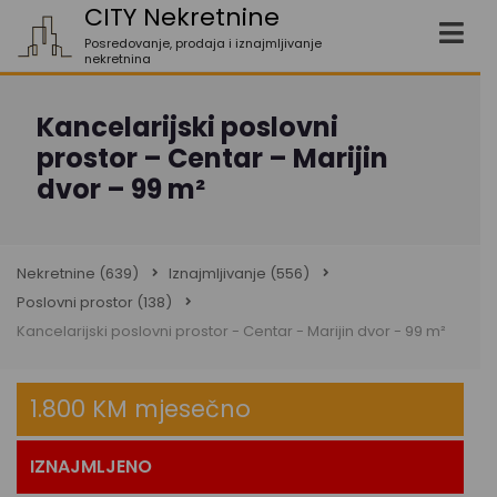
CITY Nekretnine
Posredovanje, prodaja i iznajmljivanje
nekretnina
Kancelarijski poslovni
prostor – Centar – Marijin
dvor – 99 m²
Nekretnine
(639)
Iznajmljivanje
(556)
Poslovni prostor
(138)
Kancelarijski poslovni prostor - Centar - Marijin dvor - 99 m²
1.800 KM mjesečno
IZNAJMLJENO