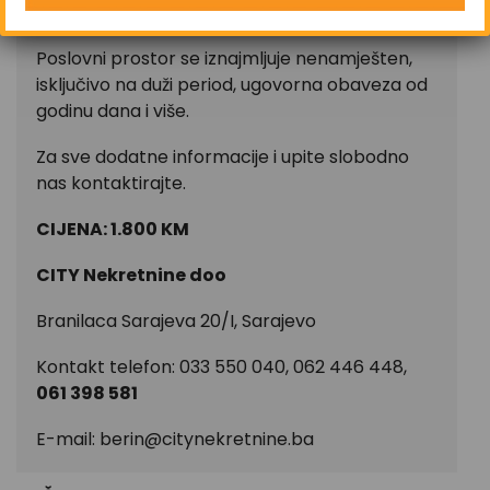
vozilo
Poslovni prostor se iznajmljuje nenamješten,
isključivo na duži period, ugovorna obaveza od
godinu dana i više.
Za sve dodatne informacije i upite slobodno
nas kontaktirajte.
CIJENA: 1.800 KM
CITY Nekretnine doo
Branilaca Sarajeva 20/I, Sarajevo
Kontakt telefon: 033 550 040, 062 446 448,
061 398 581
E-mail:
berin@citynekretnine.ba