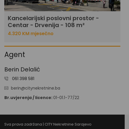
Kancelarijski poslovni prostor -
Centar - Drvenija - 108 m²
4.320 KM mjesečno
Agent
Berin Delalić
061 398 581
berin@citynekretnine.ba
Br.uvjerenja / licence:
01-01.1-77/22
Sva prava zadržana | CITY Nekretnine Sarajevo