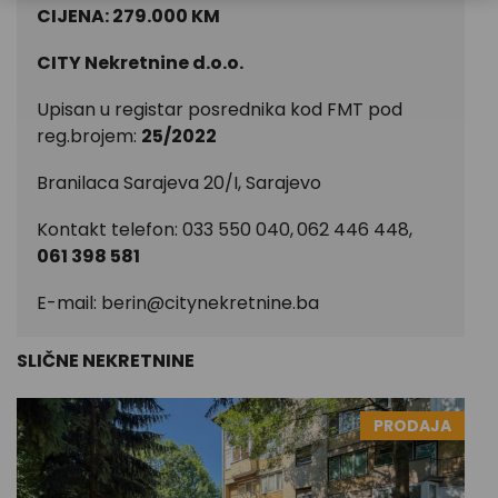
CIJENA: 279.000 KM
CITY Nekretnine d.o.o.
Upisan u registar posrednika kod FMT pod
reg.brojem:
25/2022
Branilaca Sarajeva 20/I, Sarajevo
Kontakt telefon: 033 550 040,
062 446 448,
061 398 581
E-mail:
berin@citynekretnine.ba
SLIČNE NEKRETNINE
PRODAJA