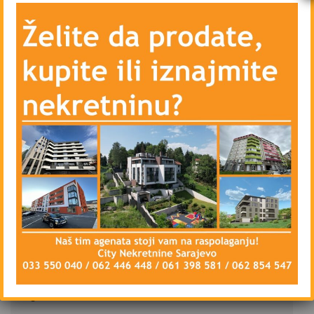
– Balkon
– Kupatilo i odvojen toalet
– Hodnik
– Grijanje na struju – el.konvektori
– Klima uređaj
– Vanjsku PVC stolariju sa vanjskim roletnama i
unutrašnju drvenu stolariju
– Blindirana vrata, Interfon
– Priključke telefona, kablovske televizije i
interneta
Stan se prodaje polunamješten (ostaju
ugradbeni elementi).