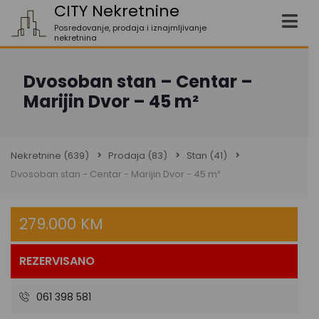
CITY Nekretnine
Posredovanje, prodaja i iznajmljivanje
nekretnina
Dvosoban stan – Centar –
Marijin Dvor – 45 m²
Nekretnine
(639)
Prodaja
(83)
Stan
(41)
Dvosoban stan - Centar - Marijin Dvor - 45 m²
279.000 KM
REZERVISANO
061 398 581