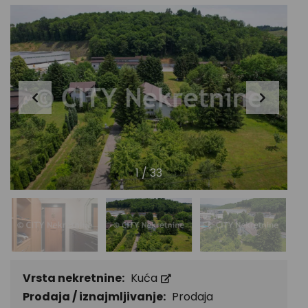
1
/
33
Vrsta nekretnine:
Kuća
Prodaja / iznajmljivanje:
Prodaja