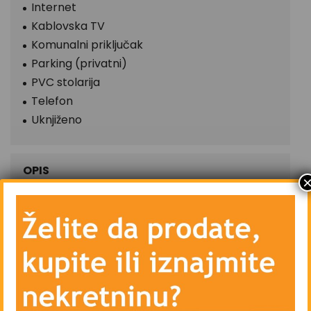
Internet
Kablovska TV
Komunalni priključak
Parking (privatni)
PVC stolarija
Telefon
Uknjiženo
OPIS
CITY Nekretnine ekskluzivno prodaje kuću sa
dvorištem novije gradnje u općini Ilidža, naselje
Vlakovo, ukupne površine u osnovi 149 m2, na
zemljištu površine 2.221 m2
Kuća se nalazi u ulici Vlakovo, u istoimenom
naselju, općina Ilidža. U neposrednoj blizini iste