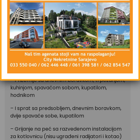
nalazi se supermarket, ambulanta porodične
medicine, priključak na autoput, a svega par
minuta je udaljena od osnovne škole, pošte,
Blažuja i Mostarskog raskršća.
Kvadratura kuće u osnovi iznosi 149 m2, korisne
površine cca 250 m2, a ista se nalazi na
zemljištu površine 2.221 m2.
Kuća posjeduje:
– Prizemlje sa dnevnim boravkom, trpezarijom,
kuhinjom, spavaćom sobom, kupatilom,
hodnikom
– I sprat sa predsobljem, dnevnim boravkom,
dvije spavaće sobe, kupatilom
– Grijanje na peć sa razvedenom instalacijom
za kotlovnicu (nisu ugrađeni radijatori i kotao)