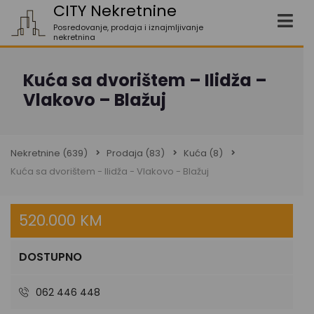
CITY Nekretnine
Posredovanje, prodaja i iznajmljivanje
nekretnina
Kuća sa dvorištem – Ilidža –
Vlakovo – Blažuj
Nekretnine
(639)
Prodaja
(83)
Kuća
(8)
Kuća sa dvorištem - Ilidža - Vlakovo - Blažuj
520.000 KM
DOSTUPNO
062 446 448