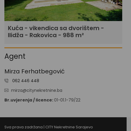
Kuća - vikendica sa dvorištem -
Ilidža - Rakovica - 988 m²
Agent
Mirza Ferhatbegović
062 446 448
mirza@citynekretnine.ba
Br.uvjerenja / licence:
01-01.1-79/22
Sva prava zadržana | CITY Nekretnine Sarajevo