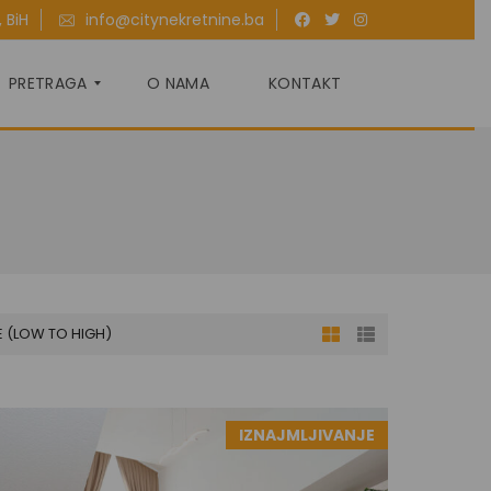
 BiH
info@citynekretnine.ba
PRETRAGA
O NAMA
KONTAKT
P
R
O
D
A
J
A
E (LOW TO HIGH)
I
Z
N
A
J
IZNAJMLJIVANJE
M
L
J