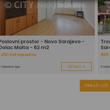
Poslovni prostor - Novo Sarajevo -
Tro
Dolac Malta - 62 m2
Sar
1.250 KM mjesečno
800
DETAILS
2 mjeseca ago
3 mje
PRIKAŽI JOŠ