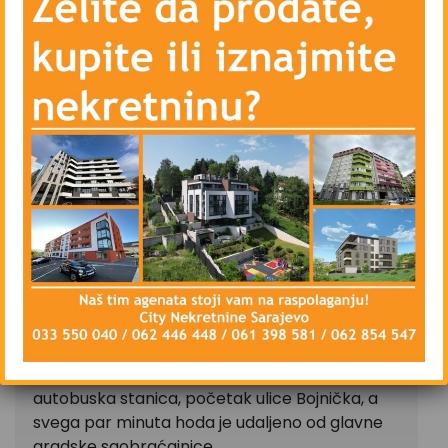
Parking (privatni)
Telefon
Uknjiženo
OPIS
CITY Nekretnine iznajmljuje višenamjensko
zemljište – plac sa manjim kancelarijskim
prostorom u općini Ilidža, naselje Stup, ukupne
površine 480 m2.
Zemljište se nalazi u ulici Nikole Šopa, naselje
Stup, općina Ilidža. U neposrednoj blizini istog
nalazi se nekoliko pravnih subjekata kao što su
Fructas, Elmark, Grizelj i drugi, supermarket,
autobuska stanica, početak ulice Bojnička, a
svega par minuta hoda je udaljeno od glavne
gradske saobraćajnice.