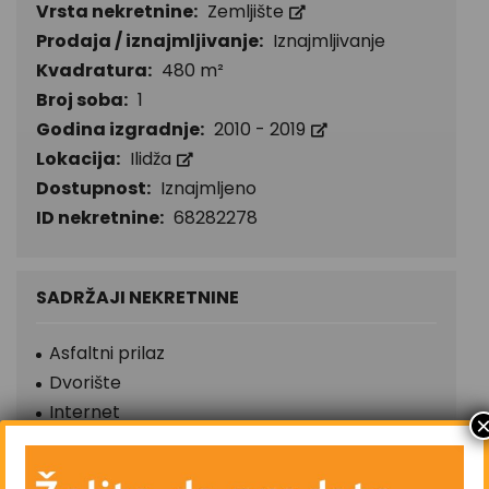
Vrsta nekretnine:
Zemljište
Prodaja / iznajmljivanje:
Iznajmljivanje
Kvadratura:
480 m²
Broj soba:
1
Godina izgradnje:
2010 - 2019
Lokacija:
Ilidža
Dostupnost:
Iznajmljeno
ID nekretnine:
68282278
SADRŽAJI NEKRETNINE
Asfaltni prilaz
Dvorište
Internet
Kablovska TV
Komunalni priključak