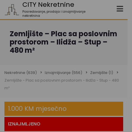
CITY Nekretnine
Posredovanje, prodaja i iznajmljivanje
nekretnina
Zemljište – Plac sa poslovnim
prostorom – Ilidža – Stup –
480 m²
Nekretnine
(639)
Iznajmljivanje
(556)
Zemljište
(1)
Zemljište - Plac sa poslovnim prostorom - Ilidža - Stup - 480
m²
1.000 KM mjesečno
IZNAJMLJENO