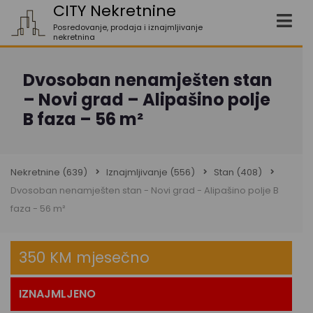
CITY Nekretnine
Posredovanje, prodaja i iznajmljivanje
nekretnina
Dvosoban nenamješten stan
– Novi grad – Alipašino polje
B faza – 56 m²
Nekretnine
(639)
Iznajmljivanje
(556)
Stan
(408)
Dvosoban nenamješten stan - Novi grad - Alipašino polje B
faza - 56 m²
350 KM mjesečno
IZNAJMLJENO