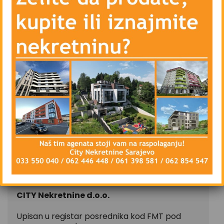
– Centralno grijanje – gradsko – Toplane
– Blindirana vrata, interfon, lift
– Vanjsku novu Trocal PVC stolariju i unutrašnju
drvenu stolariju
– Priključke telefona, kablovske televizije i
interneta
– Parking ispred zgrade – javni
Stan se iznajmljuje nenamješten, isključivo na
duži vremenski period, ugovorna obaveza od
najmanje godinu dana.
CIJENA: 350 KM
CITY Nekretnine d.o.o.
Upisan u registar posrednika kod FMT pod