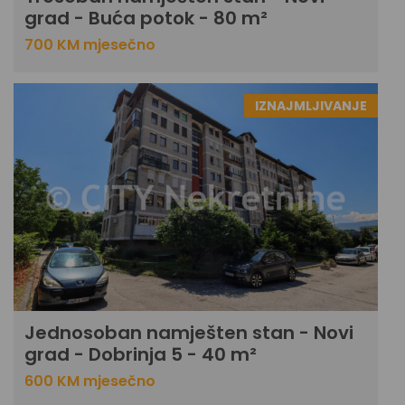
grad - Buća potok - 80 m²
700 KM mjesečno
IZNAJMLJIVANJE
Jednosoban namješten stan - Novi
grad - Dobrinja 5 - 40 m²
600 KM mjesečno