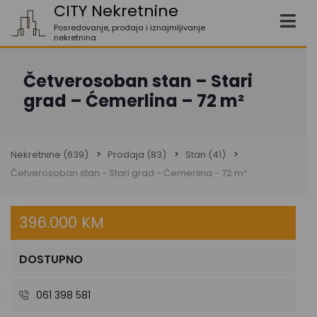
CITY Nekretnine
Posredovanje, prodaja i iznajmljivanje
nekretnina
Četverosoban stan – Stari
grad – Ćemerlina – 72 m²
Nekretnine
(639)
Prodaja
(83)
Stan
(41)
Četverosoban stan - Stari grad - Ćemerlina - 72 m²
396.000 KM
DOSTUPNO
061 398 581