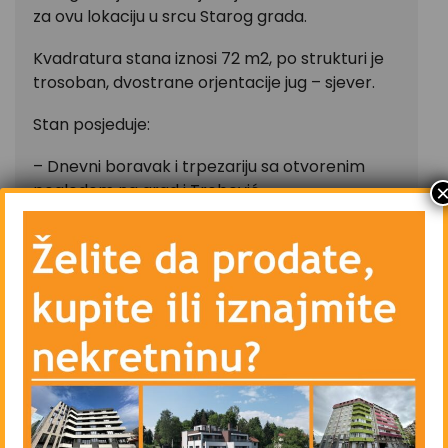
za ovu lokaciju u srcu Starog grada.
Kvadratura stana iznosi 72 m2, po strukturi je
trosoban, dvostrane orjentacije jug – sjever.
Stan posjeduje:
– Dnevni boravak i trpezariju sa otvorenim
pogledom na grad i Trebević
– Kuhinju
– Glavnu spavaću sobu
– Drugu spavaću sobu
– Treću spavaću sobu
– Dvije ostave
– Kupatilo