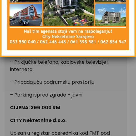
– Hodnik
– Centralno grijanje – etažno – plin
– Vanjsku i unutrašnju drvenu stolariju
– Sigurnosna vrata, Interfon
– Priključke telefona, kablovske televizije i
interneta
– Pripadajuću podrumsku prostoriju
– Parking ispred zgrade – javni
CIJENA: 396.000 KM
CITY Nekretnine d.o.o.
Upisan u registar posrednika kod FMT pod