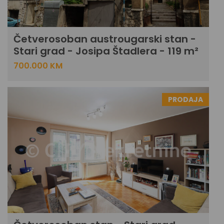
Četverosoban austrougarski stan -
Stari grad - Josipa Štadlera - 119 m²
700.000 KM
PRODAJA