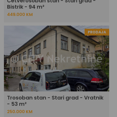
Četverosoban stan - Stari grad -
Bistrik - 94 m²
449.000 KM
PRODAJA
Trosoban stan - Stari grad - Vratnik
- 53 m²
250.000 KM