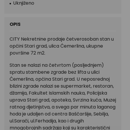
Uknjiženo
OPIS
CITY Nekretnine prodaje četverosoban stan u
općini Stari grad, ulica Ćemerlina, ukupne
površine 72 m2.
Stan se nalazi na četvrtom (posljednjem)
spratu stambene zgrade bez lifta u ulici
Ćemerlina, općina Stari grad. U neposrednoj
blizini zgrade nalazi se supermarket, restoran,
džamija, Fakultet Islamskih nauka, Policijska
uprava Stari grad, apoteka, Svrzina kuća, Muzej
ratnog djetinjstva, a svega par minuta laganog
hoda je udaljen od centra Baščaršije, Sebilja,
ul.Sarači, ul.Ferhadija, kao i drugih
mnogobrojnih sadržaja koji su karakteristični