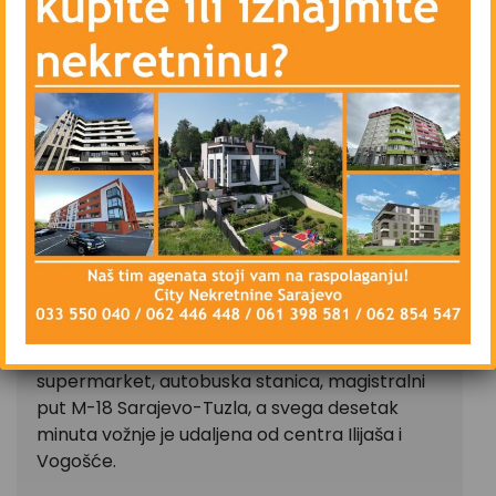
Uknjiženo
OPIS
CITY Nekretnine prodaje kuću sa dvorištem u
općini Ilijaš, naselje Semizovac, ukupne
površine 67 m2 u osnovi, na zemljištu površine
482 m2.
Kuća se nalazi u ulici Nova cesta, naselje
Semizovac, općina Ilijaš. U neposrednoj blizini
iste nalazi se restoran “Kulin dvor”, Osnovna
škola “Porodice ef.Ramić”, apoteka,
supermarket, autobuska stanica, magistralni
put M-18 Sarajevo-Tuzla, a svega desetak
minuta vožnje je udaljena od centra Ilijaša i
Vogošće.