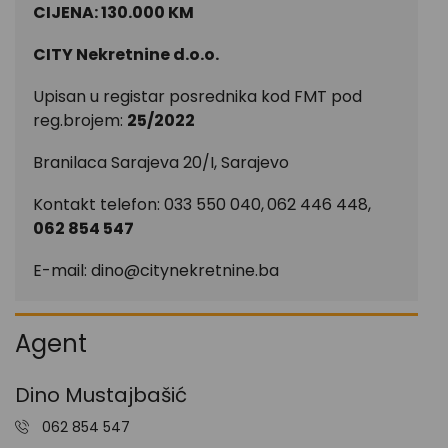
CIJENA: 130.000 KM
CITY Nekretnine d.o.o.
Upisan u registar posrednika kod FMT pod
reg.brojem:
25/2022
Branilaca Sarajeva 20/I, Sarajevo
Kontakt telefon: 033 550 040,
062 446 448,
062 854 547
E-mail:
dino@citynekretnine.ba
Agent
Dino Mustajbašić
062 854 547