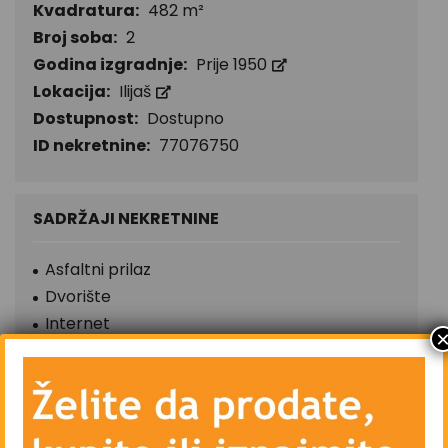
Kvadratura:
482 m²
Broj soba:
2
Godina izgradnje:
Prije 1950
Lokacija:
Ilijaš
Dostupnost:
Dostupno
ID nekretnine:
77076750
SADRŽAJI NEKRETNINE
Asfaltni prilaz
Dvorište
Internet
Kablovska TV
Komunalni priključak
Parking (javni)
Telefon