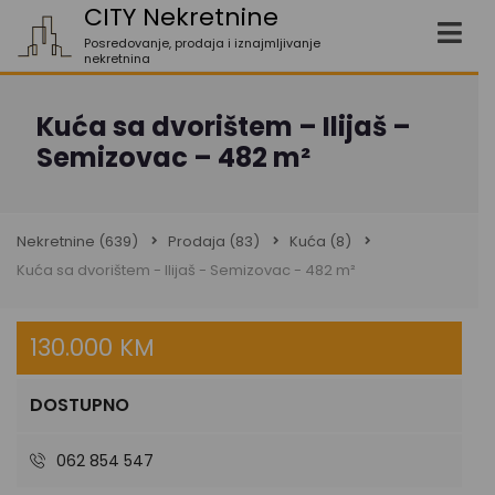
CITY Nekretnine
Posredovanje, prodaja i iznajmljivanje
nekretnina
Kuća sa dvorištem – Ilijaš –
Semizovac – 482 m²
Nekretnine
(639)
Prodaja
(83)
Kuća
(8)
Kuća sa dvorištem - Ilijaš - Semizovac - 482 m²
130.000 KM
DOSTUPNO
062 854 547