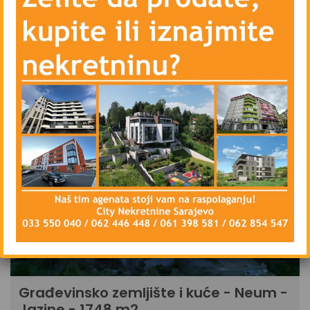
CLEAR
ADVANCED
1 FOUND
PRODAJA
Građevinsko zemljište i kuće - Neum -
Jazine - 1748 m2